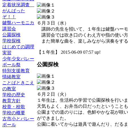
定着状況調査
がんばった
ぞ！！
鍵盤ハーモニカ
６月３日（水）
講習会
講師の先生を招いて、１年生は鍵盤ハーモ
公園探検
講習会では吹き口のくわえ方や指の使い方
学校探検
また簡単な曲を、楽しみながら演奏をする
はじめての調理
【１年生】 2015-06-09 07:57 up!
実習
少年少女バレー
公園探検
ボール祭
特別支援教育
情緒教室
ことばときこえ
の教室
６月２日（火）
学校の歴史
１年生は、生活科の学習で公園探検を行い
教育方針
天気もよく、お弁当の日だったということ
校章・校歌
公園までの道のりには、色鮮やかな花が咲
学校の概要
ができました。
古市小とバレー
公園に着いてからは遊具で遊んだり、だる
ボール