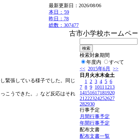
最新更新日：2026/08/06
本日：
59
昨日：78
総数：307477
古市小学校ホームページ
検索対象期間
年度内
すべて
<<
2015年6月
>>
日
月
火
水
木
金
土
し緊張している様子でした。同じ
1
2
3
4
5
6
7
8
9
10
11
12
13
14
15
16
17
18
19
20
っこうできた。」など反応はそれ
21
22
23
24
25
26
27
28
29
30
行事予定
月間行事予定
年間行事予定
配布文書
配布文書一覧