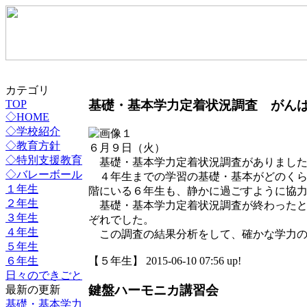
カテゴリ
基礎・基本学力定着状況調査 がん
TOP
◇HOME
◇学校紹介
◇教育方針
６月９日（火）
◇特別支援教育
基礎・基本学力定着状況調査がありまし
◇バレーボール
４年生までの学習の基礎・基本がどのくら
１年生
階にいる６年生も、静かに過ごすように協
２年生
基礎・基本学力定着状況調査が終わったと
３年生
ぞれでした。
４年生
この調査の結果分析をして、確かな学力の
５年生
６年生
【５年生】 2015-06-10 07:56 up!
日々のできごと
鍵盤ハーモニカ講習会
最新の更新
基礎・基本学力