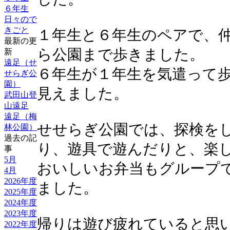
６年生
日々ので
きごと
１年生と６年生のペアで、
最新の更
ら公園まで歩きました。
新
遠足（せ
６年生が１年生を気遣って
せらぎ公
園）
見えました。
武田山登
山遠足
遠足（梅
せせらぎ公園では、探検を
林公園）
過去の記
り、遊具で遊んだりと、楽
事
5月
おいしいお弁当もグループ
4月
2026年度
ました。
2025年度
2024年度
2023年度
帰りは遊び疲れていると思
2022年度