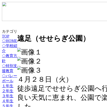
カテゴリ
TOP
遠足（せせらぎ公園）
◇HOME
◇学校紹
介
◇教育方
針
◇特別支
援教育
◇バレー
４月２８日（火）
ボール
１年生
徒歩遠足でせせらぎ公園へ
２年生
３年生
良い天気に恵まれ、公園で
４年生
した。
５年生