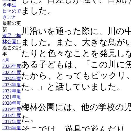
６年生
ました。
日々ので
きごと
最新の更
川沿いを通った際に、川の
新
遠足（梅
ました。また、大きな鳥が
林公園）
過去の記
たりと色々なことを発見し
事
4月
ある子どもは、「この川に
2026年度
2025年度
たから、とってもビックリ
2024年度
2023年度
た。」と話していました。
2022年度
2021年度
2020年度
梅林公園には、他の学校の
2019年度
2018年度
た。
2017年度
そこでは、遊具で遊んだり
2016年度