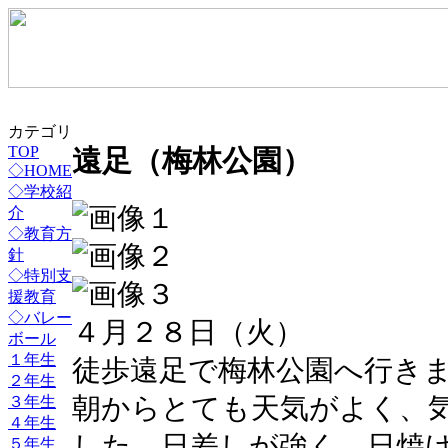
カテゴリ
TOP
遠足（梅林公園）
◇HOME
◇学校紹
介
◇教育方
針
◇特別支
援教育
◇バレー
４月２８日（火）
ボール
１年生
徒歩遠足で梅林公園へ行き
２年生
３年生
朝からとても天気がよく、
４年生
した。日差しが強く、日焼
５年生