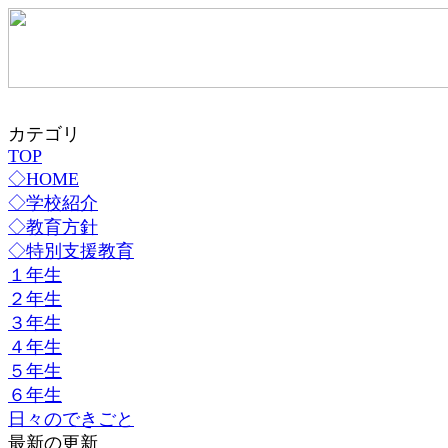
カテゴリ
TOP
◇HOME
◇学校紹介
◇教育方針
◇特別支援教育
１年生
２年生
３年生
４年生
５年生
６年生
日々のできごと
最新の更新