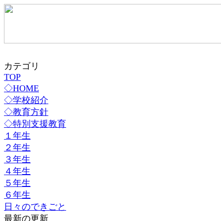
カテゴリ
TOP
◇HOME
◇学校紹介
◇教育方針
◇特別支援教育
１年生
２年生
３年生
４年生
５年生
６年生
日々のできごと
最新の更新