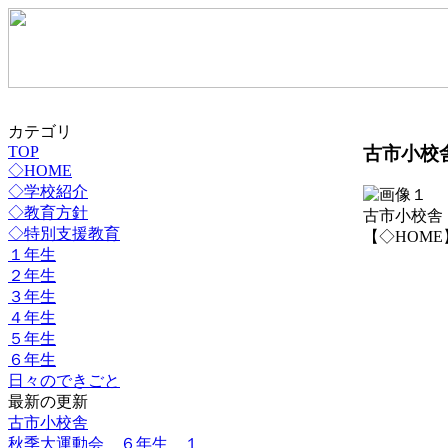
カテゴリ
古市小校
TOP
◇HOME
◇学校紹介
◇教育方針
古市小校舎
◇特別支援教育
【◇HOME】 20
１年生
２年生
３年生
４年生
５年生
６年生
日々のできごと
最新の更新
古市小校舎
秋季大運動会 ６年生 １