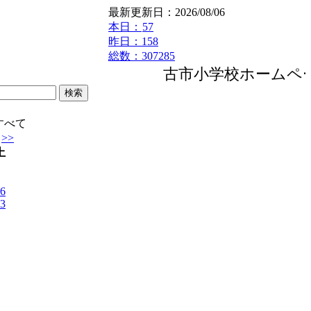
最新更新日：2026/08/06
本日：
57
昨日：158
総数：307285
古市小学校ホームペ
すべて
>>
土
6
3