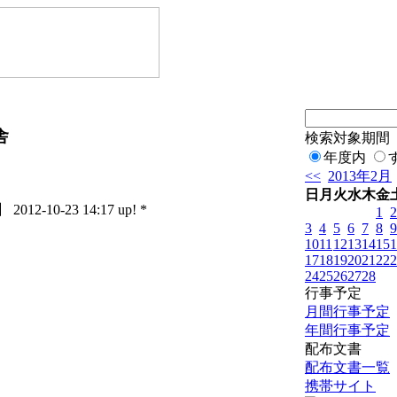
舎
検索対象期間
年度内
<<
2013年2月
日
月
火
水
木
金
12-10-23 14:17 up! *
1
2
3
4
5
6
7
8
9
10
11
12
13
14
15
1
17
18
19
20
21
22
2
24
25
26
27
28
行事予定
月間行事予定
年間行事予定
配布文書
配布文書一覧
携帯サイト