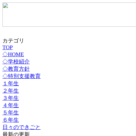
カテゴリ
TOP
◇HOME
◇学校紹介
◇教育方針
◇特別支援教育
１年生
２年生
３年生
４年生
５年生
６年生
日々のできごと
最新の更新