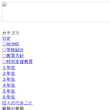
カテゴリ
TOP
◇HOME
◇学校紹介
◇教育方針
◇特別支援教育
１年生
２年生
３年生
４年生
５年生
６年生
日々のできごと
最新の更新