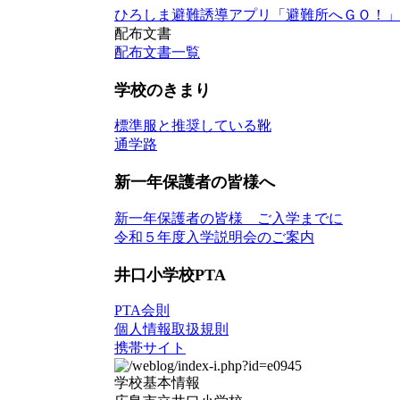
ひろしま避難誘導アプリ「避難所へＧＯ！」
配布文書
配布文書一覧
学校のきまり
標準服と推奨している靴
通学路
新一年保護者の皆様へ
新一年保護者の皆様 ご入学までに
令和５年度入学説明会のご案内
井口小学校PTA
PTA会則
個人情報取扱規則
携帯サイト
学校基本情報