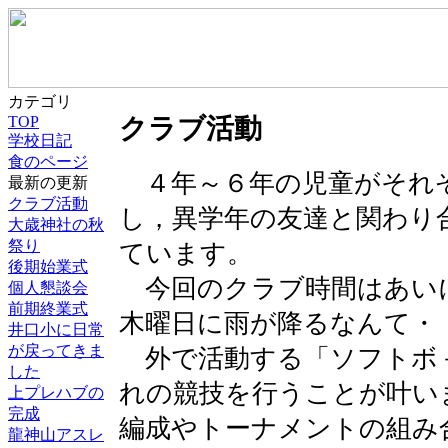
カテゴリ
TOP
クラブ活動
学校日記
食のページ
４年～６年の児童がそれ
最新の更新
クラブ活動
し，異学年の友達と関わり
大歳神社の秋
祭り
ています。
後期始業式
今回のクラブ時間はあい
個人懇談会
前期終業式
木曜日に雨が降るなんて・
井口小に日常
が戻ってきま
外で活動する「ソフトボ
した
れの競技を行うことが叶い
上プレハブの
完成
編成やトーナメントの組み
龍神山アスレ