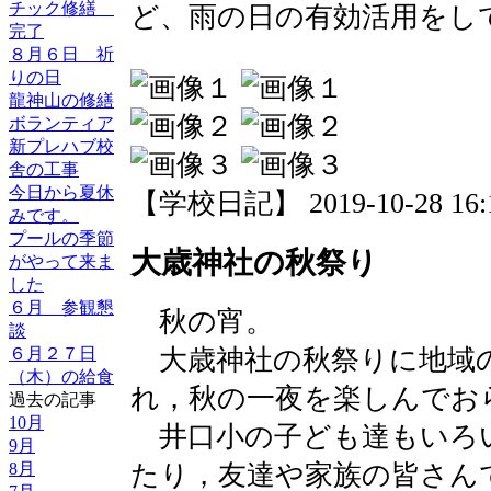
チック修繕
ど、雨の日の有効活用をし
完了
８月６日 祈
りの日
龍神山の修繕
ボランティア
新プレハブ校
舎の工事
今日から夏休
【学校日記】 2019-10-28 16:1
みです。
プールの季節
大歳神社の秋祭り
がやって来ま
した
６月 参観懇
秋の宵。
談
６月２７日
大歳神社の秋祭りに地域
（木）の給食
れ，秋の一夜を楽しんでお
過去の記事
10月
井口小の子ども達もいろ
9月
8月
たり，友達や家族の皆さん