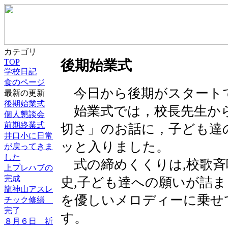
カテゴリ
TOP
後期始業式
学校日記
食のページ
今日から後期がスタート
最新の更新
後期始業式
始業式では，校長先生か
個人懇談会
前期終業式
切さ」のお話に，子ども達
井口小に日常
ッと入りました。
が戻ってきま
した
式の締めくくりは,校歌斉
上プレハブの
完成
史,子ども達への願いが詰
龍神山アスレ
を優しいメロディーに乗せ
チック修繕
完了
す。
８月６日 祈