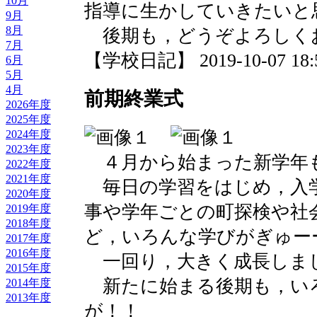
10月
指導に生かしていきたいと
9月
8月
後期も，どうぞよろしく
7月
【学校日記】 2019-10-07 18:5
6月
5月
4月
前期終業式
2026年度
2025年度
2024年度
2023年度
４月から始まった新学年
2022年度
2021年度
毎日の学習をはじめ，入
2020年度
事や学年ごとの町探検や社
2019年度
2018年度
ど，いろんな学びがぎゅ
2017年度
2016年度
一回り，大きく成長しま
2015年度
新たに始まる後期も，い
2014年度
2013年度
が！！