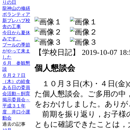
りの日
龍神山の修繕
ボランティア
新プレハブ校
舎の工事
今日から夏休
みです。
プールの季節
【学校日記】 2019-10-07 18:5
がやって来ま
した
６月 参観懇
個人懇談会
談
６月２７日
（木）の給食
１０月３日(木)・４日(金
ある日の委員
た個人懇談会。ご多用の中
会活動～飼育
掲示委員会～
をおかけしました。ありが
平成３１年
度 井口小運
前期を振り返り，お子様
動会
ともに確認できたことは，
過去の記事