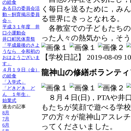
の給食
く毎日を送るために，み
ある日の委員会活
動～飼育掲示委員
る世界にきっとなれる。
会～
各教室での子どもたちの
平成３１年度 井
口小運動会
った人々の熱気から，そう
井口町民体育祭
「平成最後のさよ
うなら 令和初の
【学校日記】 2019-08-09 10:
おはようございま
す」
４月１９日（金）
龍神山の修繕ボランティ
の給食
「入学式」
「どきどき ど
ん １年生」
８月４日(日)，PTAや
始業式
もたちが笑顔で遊べる学
過去の記事
8月
アの方々が龍神山アスレチ
7月
6月
ってくださいました。