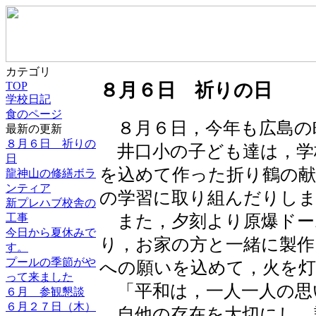
カテゴリ
TOP
８月６日 祈りの日
学校日記
食のページ
８月６日，今年も広島の
最新の更新
８月６日 祈りの
井口小の子ども達は，学
日
を込めて作った折り鶴の献
龍神山の修繕ボラ
ンティア
の学習に取り組んだりし
新プレハブ校舎の
また，夕刻より原爆ドー
工事
今日から夏休みで
り，お家の方と一緒に製
す。
プールの季節がや
への願いを込めて，火を
って来ました
「平和は，一人一人の思
６月 参観懇談
６月２７日（木）
自他の存在を大切にし，