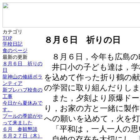
カテゴリ
TOP
８月６日 祈りの日
学校日記
食のページ
８月６日，今年も広島の
最新の更新
８月６日 祈りの
井口小の子ども達は，学
日
を込めて作った折り鶴の献
龍神山の修繕ボラ
ンティア
の学習に取り組んだりし
新プレハブ校舎の
また，夕刻より原爆ドー
工事
今日から夏休みで
り，お家の方と一緒に製
す。
プールの季節がや
への願いを込めて，火を
って来ました
「平和は，一人一人の思
６月 参観懇談
６月２７日（木）
自他の存在を大切にし，