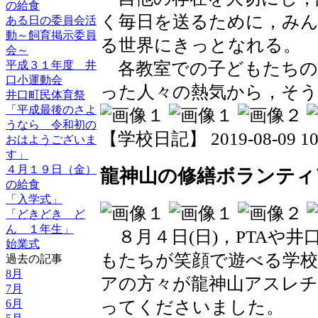
の給食
く毎日を送るために，み
ある日の委員会活
動～飼育掲示委員
る世界にきっとなれる。
会～
各教室での子どもたちの
平成３１年度 井
口小運動会
った人々の熱気から，そう
井口町民体育祭
「平成最後のさよ
うなら 令和初の
【学校日記】 2019-08-09 10:
おはようございま
す」
４月１９日（金）
龍神山の修繕ボランティ
の給食
「入学式」
「どきどき ど
ん １年生」
８月４日(日)，PTAや
始業式
もたちが笑顔で遊べる学
過去の記事
8月
アの方々が龍神山アスレチ
7月
6月
ってくださいました。