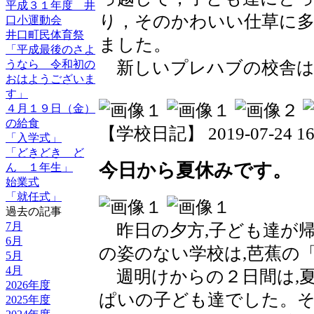
平成３１年度 井
り，そのかわいい仕草に
口小運動会
井口町民体育祭
ました。
「平成最後のさよ
新しいプレハブの校舎は
うなら 令和初の
おはようございま
す」
４月１９日（金）
の給食
【学校日記】 2019-07-24 16:
「入学式」
「どきどき ど
今日から夏休みです。
ん １年生」
始業式
「就任式」
過去の記事
7月
昨日の夕方,子ども達が
6月
の姿のない学校は,芭蕉の
5月
4月
週明けからの２日間は,
2026年度
ぱいの子ども達でした。そ
2025年度