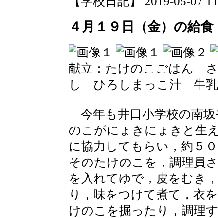
【学校日記】 2019-05-07 11:
４月１９日（金）の給食
献立：たけのこごはん 
し ひろしまっこ汁 牛乳
今年も井口小学校の南坂
のこがにょきにょきと生
に協力してもらい，約５
そのたけのこを，調理員
を入れてゆで，皮をむき
り，味をつけて煮て，衣
けのこを掘ったり，調理