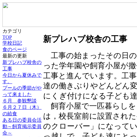
カテゴリ
TOP
新プレハブ校舎の工事
学校日記
食のページ
工事の始まったその日の
最新の更新
新プレハブ校舎の
った学年園や飼育小屋が撤
工事
工事と進んでいます。工
今日から夏休みで
す。
達の働きぶりやどんどん
プールの季節がや
にくぎ付けになる子ども
って来ました
６月 参観懇談
飼育小屋で一匹暮らしを
６月２７日（木）
の給食
は，校長室前に設置された
ある日の委員会活
のクローバー」になって
動～飼育掲示委員
会～
っ越しで，子ども達にと