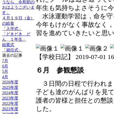
うなら 令和初の
年生も気持ちよさそうに今
おはようございま
す」
水泳運動学習は，命を守
４月１９日（金）
今年もけがなく事故なく，
の給食
「入学式」
習を進めていきたいと思
「どきどき ど
ん １年生」
始業式
「就任式」
過去の記事
【学校日記】 2019-07-01 16:
7月
6月
６月 参観懇談
5月
4月
2026年度
３日間の日程で行われま
2025年度
子ども達のがんばりを見て
2024年度
2023年度
護者の皆様と担任との懇
2022年度
した。
2021年度