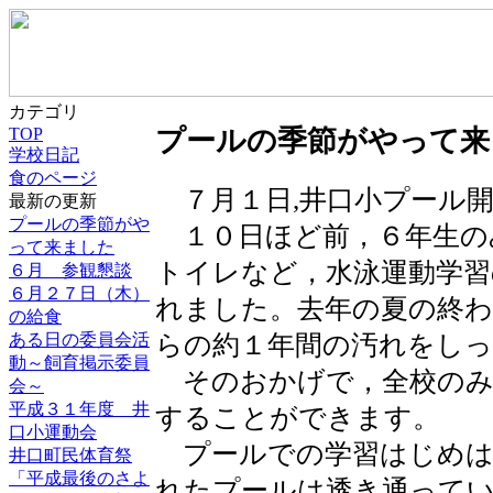
カテゴリ
TOP
プールの季節がやって来
学校日記
食のページ
７月１日,井口小プール
最新の更新
プールの季節がや
１０日ほど前，６年生の
って来ました
トイレなど，水泳運動学習
６月 参観懇談
６月２７日（木）
れました。去年の夏の終
の給食
らの約１年間の汚れをし
ある日の委員会活
動～飼育掲示委員
そのおかげで，全校のみ
会～
平成３１年度 井
することができます。
口小運動会
プールでの学習はじめは
井口町民体育祭
「平成最後のさよ
れたプールは透き通って