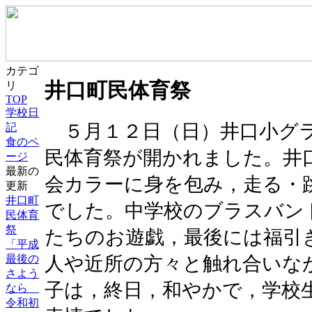
カテゴ
井口町民体育祭
リ
TOP
学校日
５月１２日（日）井口小グラ
記
食のペ
民体育祭が開かれました。井
ージ
最新の
会カラーに身を包み，走る・
更新
井口町
でした。中学校のブラスバン
民体育
祭
たちのお遊戯，最後には福引
「平成
人や近所の方々と触れ合いな
最後の
さよう
子は，終日，和やかで，学校
なら
令和初