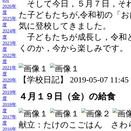
4月
そして今日，５月７日，そ
2026年
度
た子どもたちが,令和初の「お
2025年
気に登校してきました。
度
2024年
子どもたちが成長し，令和
度
2023年
くのか，今から楽しみです。
度
2022年
度
2021年
度
【学校日記】 2019-05-07 11:45 
2020年
度
2019年
４月１９日（金）の給食
度
2018年
度
2017年
献立：たけのこごはん さわ
度
2016年