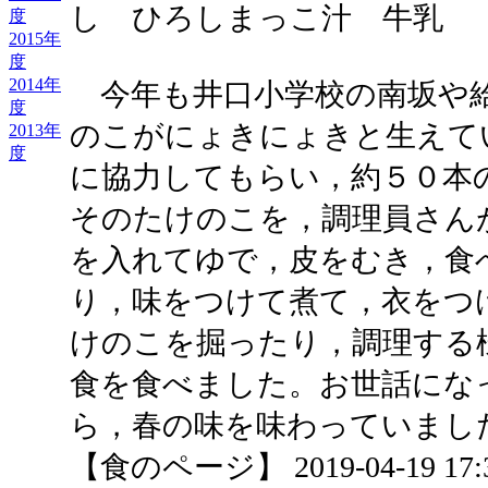
し ひろしまっこ汁 牛乳
度
2015年
度
2014年
今年も井口小学校の南坂や給
度
のこがにょきにょきと生えて
2013年
度
に協力してもらい，約５０本
そのたけのこを，調理員さん
を入れてゆで，皮をむき，食
り，味をつけて煮て，衣をつ
けのこを掘ったり，調理する
食を食べました。お世話にな
ら，春の味を味わっていまし
【食のページ】 2019-04-19 17:3