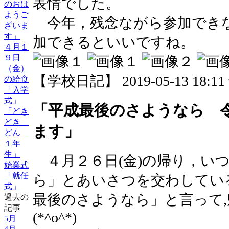
表情でした。
のおは
ようご
今年，残念ながら参加でき
ざいま
す」
加できるといいですね。
４月１
９日
（金）
【学校日記】 2019-05-13 18:11 
の給食
「入学
式」
「平成最後のさようなら 
「どき
どき
ます」
どん
１年
生」
４月２６日(金)の帰り，い
始業式
「就任
ら」とあいさつを交わしてい
式」
最後のさようなら」と言って
過去の
記事
(*^o^*)
5月