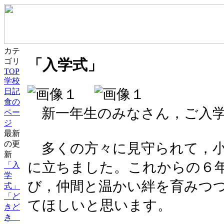
カテ
「入学式」
ゴリ
TOP
学校
日記
食の
新一年生のみなさん，ご入学
ペー
ジ
最新
の更
多くの方々に見守られて，小
新
に立ちました。これからの６
「入
学
び，仲間と温かい絆を育みつ
式」
「ど
てほしいと思います。
きど
き