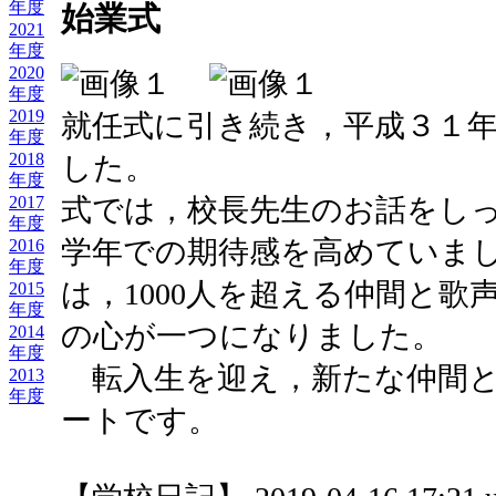
年度
始業式
2021
年度
2020
年度
2019
就任式に引き続き，平成３１
年度
2018
した。
年度
式では，校長先生のお話をし
2017
年度
学年での期待感を高めていま
2016
年度
は，1000人を超える仲間と
2015
年度
の心が一つになりました。
2014
年度
転入生を迎え，新たな仲間と
2013
年度
ートです。