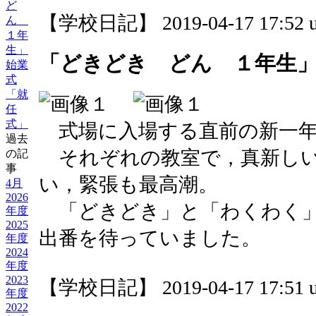
ど
【学校日記】 2019-04-17 17:52 u
ん
１年
生」
「どきどき どん １年生
始業
式
「就
任
式」
式場に入場する直前の新一年
過去
それぞれの教室で，真新しい
の記
事
い，緊張も最高潮。
4月
2026
「どきどき」と「わくわく」
年度
2025
出番を待っていました。
年度
2024
年度
2023
【学校日記】 2019-04-17 17:51 u
年度
2022