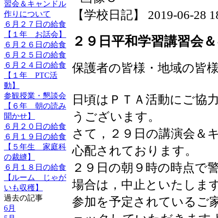
習会＆キャンドル
【学校日記】 2019-06-28 18:
作りについて
６月２７日の給食
【１年 お話会】
２９日平和学習講習会
６月２６日の給食
６月２５日の給食
保護者の皆様・地域の皆
６月２４日の給食
【１年 PTC活
動】
参観授業・懇談会
日頃はＰＴＡ活動にご協
【６年 朝の読み
うございます。
聞かせ】
６月２０日の給食
さて，２９日の講演会＆
６月１９日の給食
【５年生 家庭科
心配されております。
の裁縫】
２９日の朝９時の時点で
６月１８日の給食
【ルーム じゃが
場合は，中止といたしま
いも収穫】
過去の記事
参加を予定されているご
6月