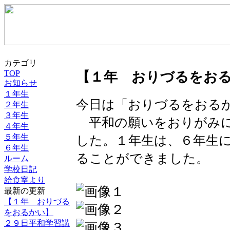
カテゴリ
TOP
【１年 おりづるをお
お知らせ
１年生
今日は「おりづるをおる
２年生
３年生
平和の願いをおりがみに
４年生
５年生
した。１年生は、６年生
６年生
ることができました。
ルーム
学校日記
給食室より
最新の更新
【１年 おりづる
をおるかい】
２９日平和学習講