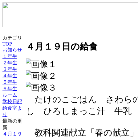
カテゴリ
TOP
４月１９日の給食
お知らせ
１年生
２年生
３年生
４年生
５年生
６年生
ルーム
たけのこごはん さわらの
学校日記
給食室よ
し ひろしまっこ汁 牛乳
り
最新の更
新
教科関連献立「春の献立
４月１９