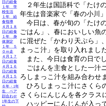
日の給食
２年生は国語科で「たけの
１年 学
校生活
年生は音楽家で「春の小川
１年 給
今日は、春が旬の「たけの
食指導
４月１８
ごはん」、春においしい魚
日の給食
１年 身
に混ぜた「かわり天ぷら」
体測定
１年 ５
まっこ汁」を取り入れまし
０ｍ走
４月１７
また、今日は食育の日で
日の給食
ごはんを主食とした一汁ニ
４月１６
日の給食
ろしまっこ汁を組み合わせ
４月１５
日の給食
ひろしまっこ汁にさくらの
６年・1年
生 ペア
さくらにんじんを各クラス
顔合わせ
1年生の下
ハッピーにんじんが入って