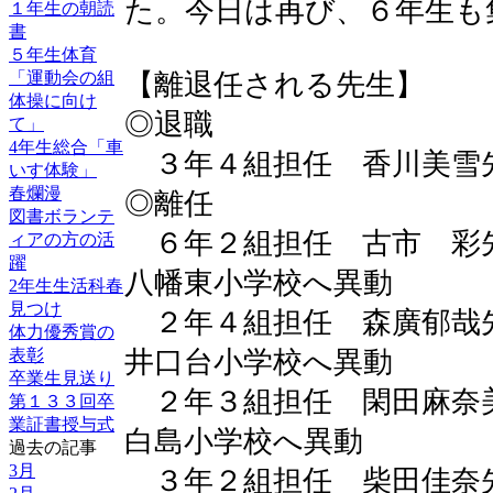
た。今日は再び、６年生も
１年生の朝読
書
５年生体育
「運動会の組
【離退任される先生】
体操に向け
◎退職
て」
4年生総合「車
３年４組担任 香川美雪
いす体験」
春爛漫
◎離任
図書ボランテ
６年２組担任 古市
ィアの方の活
躍
八幡東小学校へ異動
2年生生活科春
見つけ
２年４組担任 森廣郁
体力優秀賞の
表彰
井口台小学校へ異動
卒業生見送り
２年３組担任 閑田麻
第１３３回卒
業証書授与式
白島小学校へ異動
過去の記事
3月
３年２組担任 柴田