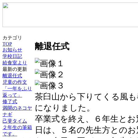
カテゴリ
TOP
離退任式
お知らせ
学校日記
給食室より
最新の更新
離退任式
児童の作文
「一年をふり
茶臼山から下りてくる風も
返って」
修了式
になりました。
満開のネコヤ
ナギ
卒業式を終え、６年生とお
己斐タイム
２年生の筆箱
日は、５名の先生方とのお
です。