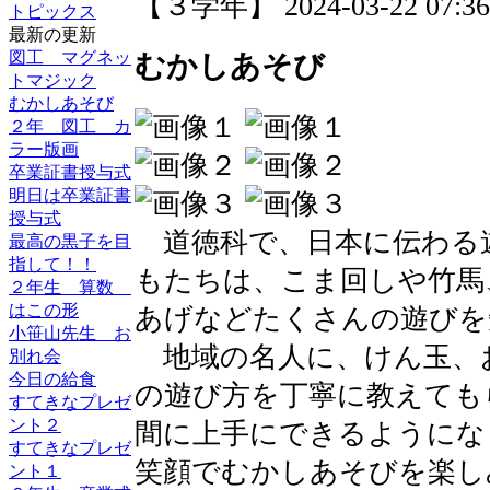
【３学年】 2024-03-22 07:36 
トピックス
最新の更新
図工 マグネッ
むかしあそび
トマジック
むかしあそび
２年 図工 カ
ラー版画
卒業証書授与式
明日は卒業証書
授与式
道徳科で、日本に伝わる
最高の黒子を目
指して！！
もたちは、こま回しや竹馬
２年生 算数
はこの形
あげなどたくさんの遊びを
小笹山先生 お
地域の名人に、けん玉、
別れ会
今日の給食
の遊び方を丁寧に教えても
すてきなプレゼ
ント２
間に上手にできるようにな
すてきなプレゼ
笑顔でむかしあそびを楽し
ント１