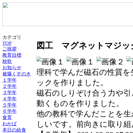
カテゴリ
TOP
図工 マグネットマジッ
ご挨拶
教育目標
校歌
お知らせ
理科で学んだ磁石の性質を
被爆くすのき
１学年
ックを作りました。
２学年
磁石のしりぞけ合う力や引
３学年
４学年
動くものを作りました。
５学年
６学年
他の教科で学んだことを生
食育
しいです。前向きに取り組
わかば
本日の給食