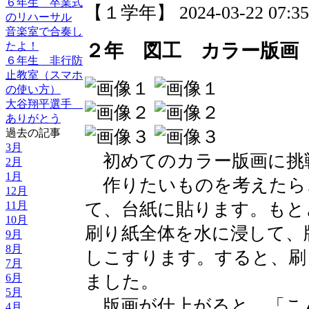
６年生 卒業式
【１学年】 2024-03-22 07:35 
のリハーサル
音楽室で合奏し
２年 図工 カラー版画
たよ！
６年生 非行防
止教室（スマホ
の使い方）
大谷翔平選手
ありがとう
過去の記事
3月
初めてのカラー版画に挑
2月
1月
作りたいものを考えたら
12月
て、台紙に貼ります。もと
11月
10月
刷り紙全体を水に浸して、
9月
8月
しこすります。すると、刷
7月
ました。
6月
5月
版画が仕上がると、「こ
4月