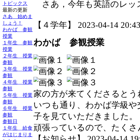
さあ，今年も英語のレッ
トピックス
最新の更新
さあ 始めま
しょう！
【４学年】 2023-04-14 20:43
わかば 参観
授業
わかば 参観授業
１年生 参観
授業
２年生 授業
参観
３年生 授業
参観
４年生 授業
参観
家の方が来てくださるとう
５年生 授業
参観
いつも通り、わかば学級や
６年生 授業
子を見ていただきました。
参観
参観日
頑張っているので、たくさ
１年生 給食
がはじまりま
【お知らせ】 2023-04-14 19:2