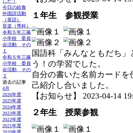
した！
今日の給食
１年生 参観授業
外国語活動
（英語）
音楽（専科）
令和５年三篠
小学校 委員
会活動 その
１
国語科「みんなともだち」
令和５年三篠
う！の学習でした。
小学校 委員
会活動 その
自分の書いた名前カードを
２
過去の記事
己紹介し合いました。
4月
【お知らせ】 2023-04-14 19:2
2026年度
2025年度
2024年度
２年生 授業参観
2023年度
2022年度
2021年度
2020年度