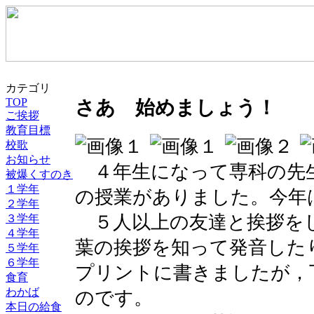
カテゴリ
TOP
さあ 始めましょう！
ご挨拶
教育目標
校歌
お知らせ
４年生になって専科の先
被爆くすのき
１学年
の授業がありました。今年
２学年
５人以上の友達と挨拶を
３学年
４学年
葉の挨拶を知って発音した
５学年
６学年
プリントに書きましたが，
食育
わかば
のです。
本日の給食