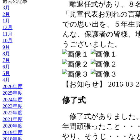
過去の記事
離退任式があり、８名
3月
「児童代表お別れの言
2月
1月
での思い出を、５年生
12月
んな、保護者の皆様、
11月
10月
うございました。
9月
8月
7月
6月
5月
4月
【お知らせ】 2016-03-25 
2026年度
2025年度
修了式
2024年度
2023年度
2022年度
修了式がありました。
2021年度
年間頑張ったこと・・
2020年度
2019年度
やり、そうじ・・・な
2018年度