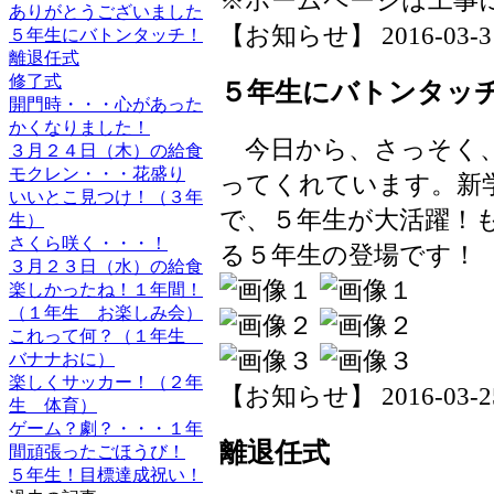
※ホームページは工事
ありがとうございました
【お知らせ】 2016-03-31 
５年生にバトンタッチ！
離退任式
修了式
５年生にバトンタッ
開門時・・・心があった
かくなりました！
今日から、さっそく、
３月２４日（木）の給食
モクレン・・・花盛り
ってくれています。新
いいとこ見つけ！（３年
で、５年生が大活躍！
生）
さくら咲く・・・！
る５年生の登場です！
３月２３日（水）の給食
楽しかったね！１年間！
（１年生 お楽しみ会）
これって何？（１年生
バナナおに）
楽しくサッカー！（２年
【お知らせ】 2016-03-25 
生 体育）
ゲーム？劇？・・・１年
離退任式
間頑張ったごほうび！
５年生！目標達成祝い！