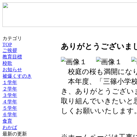
カテゴリ
TOP
ありがとうございま
ご挨拶
教育目標
校歌
お知らせ
校庭の桜も満開にな
被爆くすのき
本年度、「三篠小学校
１学年
２学年
き、ありがとうござい
３学年
取り組んでいきたいと
４学年
５学年
しくお願いいたします
６学年
食育
わかば
最新の更新