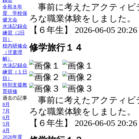
録会
事前に考えたアクティビ
令和８年
度 学校保
ろな職業体験をしました。
健大会
水泳記録会
【６年生】 2026-06-05 20:26 
練習（2日
目）
修学旅行１４
校内研修会
（児童理
解）
水泳記録会
練習（１日
目）
特別支援教
育研修
事前に考えたアクティビ
過去の記事
8月
ろな職業体験をしました。
7月
6月
【６年生】 2026-06-05 20:26 
5月
4月
2026年度