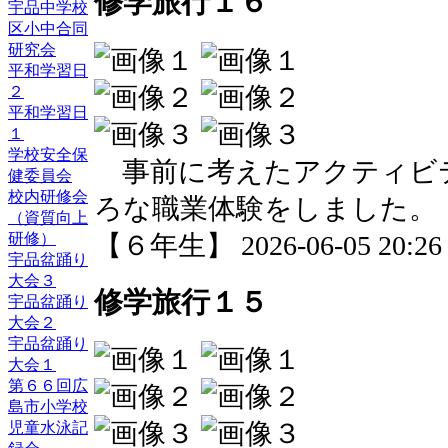
修学旅行１６
宇品中学校
区小中合同
研究会
平和学習日
２
平和学習日
１
学校安全保
事前に考えたアクティビ
健委員会
校内研修会
ろな職業体験をしました。
（資質向上
【６年生】 2026-06-05 20:26 
研修）
宇品盆踊り
大会３
修学旅行１５
宇品盆踊り
大会２
宇品盆踊り
大会１
第６６回広
島市小学校
児童水泳記