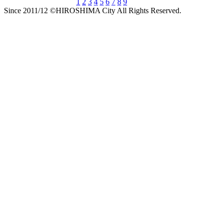
1
2
3
4
5
6
7
8
9
Since 2011/12 ©HIROSHIMA City All Rights Reserved.