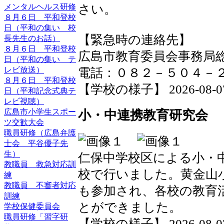
さい。
メンタルヘルス研修
８月６日 平和登校
日（平和の集い 校
【緊急時の連絡先】
長先生のお話）
８月６日 平和登校
広島市教育委員会事務局
日（平和の集い テ
レビ放送）
電話：０８２－５０４－
８月６日 平和登校
【学校の様子】 2026-08-07 1
日（平和記念式典テ
レビ視聴）
広島市小学生スポー
小・中連携教育研究会
ツ交歓大会
職員研修（広島弁護
士会 平谷優子先
生）
仁保中学校区による小・
教職員 救急対応訓
校で行いました。黄金山
練
教職員 不審者対応
も参加され、各校の教育
訓練
とができました。
学校保健委員会
職員研修「習字研
【学校の様子】 2026-08-07 1