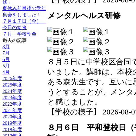
修」
夏休み前最後の学年
メンタルヘルス研修
集会をしました！
７月１７日（金）
今日の給食
７月 学校朝会
過去の記事
8月
7月
6月
８月５日に中学校区合同
5月
いました。講師は、本校
4月
2026年度
ある森先生です。互いに
2025年度
うとすることが、メンタ
2024年度
2023年度
と感じました。
2022年度
【学校の様子】 2026-08-07 1
2021年度
2020年度
2019年度
８月６日 平和登校日（
2018年度
2017年度