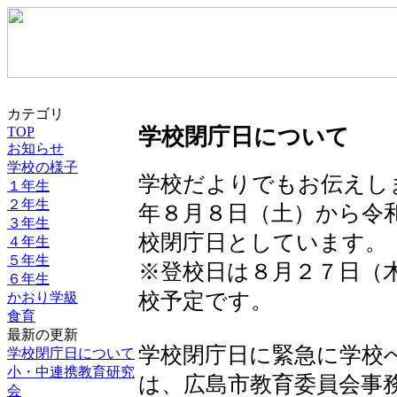
カテゴリ
TOP
学校閉庁日について
お知らせ
学校の様子
学校だよりでもお伝えし
１年生
２年生
年８月８日（土）から令
３年生
校閉庁日としています。
４年生
５年生
※登校日は８月２７日（木
６年生
校予定です。
かおり学級
食育
最新の更新
学校閉庁日に緊急に学校
学校閉庁日について
小・中連携教育研究
は、広島市教育委員会事
会