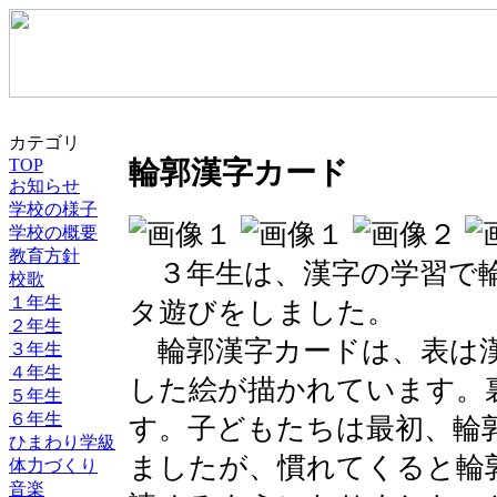
カテゴリ
TOP
輪郭漢字カード
お知らせ
学校の様子
学校の概要
教育方針
３年生は、漢字の学習で輪
校歌
１年生
タ遊びをしました。
２年生
輪郭漢字カードは、表は漢
３年生
４年生
した絵が描かれています。
５年生
６年生
す。子どもたちは最初、輪
ひまわり学級
ましたが、慣れてくると輪
体力づくり
音楽