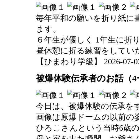
毎年平和の願いを折り紙に
ます。
６年生が優しく 1年生に折
昼休憩に折る練習をしてい
【ひまわり学級】 2026-07-03 0
被爆体験伝承者のお話（4
今日は、被爆体験の伝承を
画像は原爆ドームの以前の
ひろこさんという当時6歳
母と家を出た瞬間、お爺さ