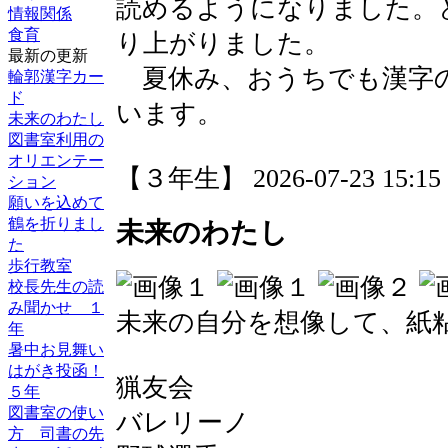
読めるようになりました。
情報関係
食育
り上がりました。
最新の更新
夏休み、おうちでも漢字の
輪郭漢字カー
ド
います。
未来のわたし
図書室利用の
オリエンテー
【３年生】 2026-07-23 15:15 
ション
願いを込めて
鶴を折りまし
未来のわたし
た
歩行教室
校長先生の読
み聞かせ １
未来の自分を想像して、紙
年
暑中お見舞い
はがき投函！
猟友会
５年
図書室の使い
バレリーノ
方 司書の先