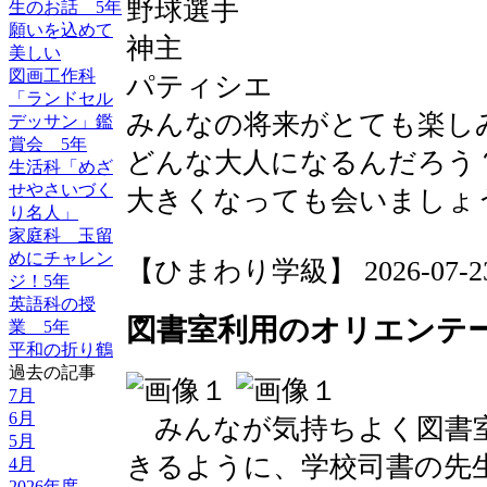
野球選手
生のお話 5年
願いを込めて
神主
美しい
図画工作科
パティシエ
「ランドセル
みんなの将来がとても楽し
デッサン」鑑
賞会 5年
どんな大人になるんだろう
生活科「めざ
せやさいづく
大きくなっても会いましょ
り名人」
家庭科 玉留
めにチャレン
【ひまわり学級】 2026-07-23 1
ジ！5年
英語科の授
図書室利用のオリエンテ
業 5年
平和の折り鶴
過去の記事
7月
6月
みんなが気持ちよく図書
5月
きるように、学校司書の先
4月
2026年度