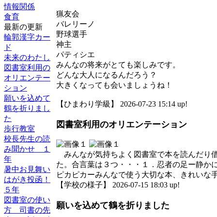
情報関係
猟友会
食育
バレリーノ
最新の更新
野球選手
輪郭漢字カー
神主
ド
パティシエ
未来のわたし
みんなの将来がとても楽しみです。
図書室利用の
どんな大人になるんだろう？
オリエンテー
大きくなっても会いましょうね！
ション
願いを込めて
【ひまわり学級】 2026-07-23 15:14 up!
鶴を折りまし
た
図書室利用のオリエンテーション
歩行教室
校長先生の読
み聞かせ １
みんなが気持ちよく図書室で本を読んだり借
年
た。合言葉は３つ・・・１．忍者の足ー静か
暑中お見舞い
ピカピカーみんなで使う大切な本、きれいな
はがき投函！
【学校の様子】 2026-07-15 18:03 up!
５年
図書室の使い
願いを込めて鶴を折りました
方 司書の先