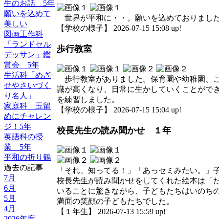
生のお話 5年
願いを込めて
世界が平和に・・。願いを込めておりまし
美しい
【学校の様子】 2026-07-15 15:08 up!
図画工作科
「ランドセル
歩行教室
デッサン」鑑
賞会 5年
生活科「めざ
歩行教室がありました。保育園や幼稚園、こ
せやさいづく
識が高くなり、日常に生かしていくことがで
り名人」
を練習しました。
家庭科 玉留
【学校の様子】 2026-07-15 15:04 up!
めにチャレン
ジ！5年
校長先生の読み聞かせ １年
英語科の授
業 5年
平和の折り鶴
過去の記事
「それ、知ってる！」「あっセミみたい。」
7月
校長先生が読み聞かせをしてくれた絵本は「
6月
いることに驚きながら、子どもたちはいのち
5月
満面の笑顔の子どもたちでした。
4月
【１年生】 2026-07-13 15:59 up!
2026年度