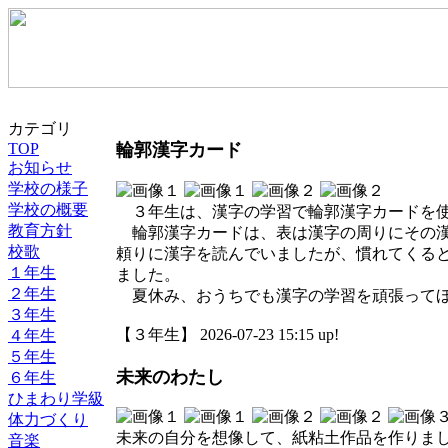
カテゴリ
TOP
輪郭漢字カード
お知らせ
学校の様子
学校の概要
３年生は、漢字の学習で輪郭漢字カードを使
教育方針
輪郭漢字カードは、表は漢字の周りにその漢
校歌
頼りに漢字を読んでいましたが、慣れてくる
１年生
ました。
２年生
夏休み、おうちでも漢字の学習を頑張ってほ
３年生
【３年生】 2026-07-23 15:15 up!
４年生
５年生
未来のわたし
６年生
ひまわり学級
体力づくり
未来の自分を想像して、紙粘土作品を作りま
音楽