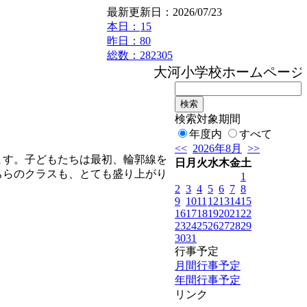
最新更新日：2026/07/23
本日：
15
昨日：80
総数：282305
大河小学校ホームページへ
検索対象期間
年度内
すべて
<<
2026年8月
>>
ます。子どもたちは最初、輪郭線を
日
月
火
水
木
金
土
ちらのクラスも、とても盛り上がり
1
2
3
4
5
6
7
8
9
10
11
12
13
14
15
16
17
18
19
20
21
22
23
24
25
26
27
28
29
30
31
行事予定
月間行事予定
年間行事予定
リンク