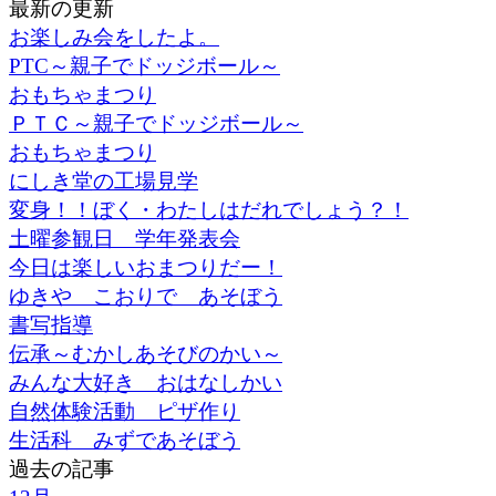
最新の更新
お楽しみ会をしたよ。
PTC～親子でドッジボール～
おもちゃまつり
ＰＴＣ～親子でドッジボール～
おもちゃまつり
にしき堂の工場見学
変身！！ぼく・わたしはだれでしょう？！
土曜参観日 学年発表会
今日は楽しいおまつりだー！
ゆきや こおりで あそぼう
書写指導
伝承～むかしあそびのかい～
みんな大好き おはなしかい
自然体験活動 ピザ作り
生活科 みずであそぼう
過去の記事