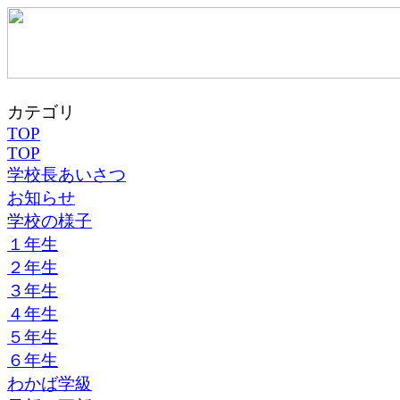
カテゴリ
TOP
TOP
学校長あいさつ
お知らせ
学校の様子
１年生
２年生
３年生
４年生
５年生
６年生
わかば学級