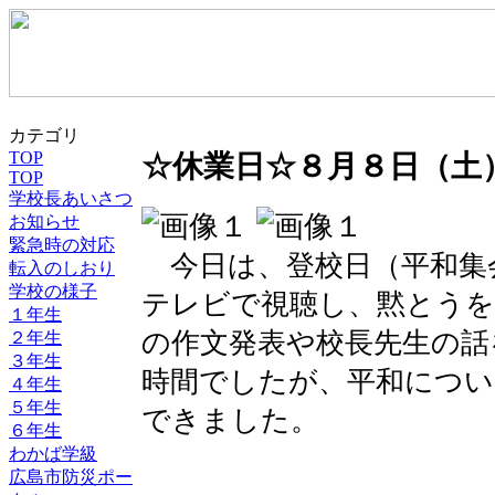
カテゴリ
TOP
☆休業日☆８月８日（土
TOP
学校長あいさつ
お知らせ
緊急時の対応
今日は、登校日（平和集
転入のしおり
学校の様子
テレビで視聴し、黙とうを
１年生
の作文発表や校長先生の話
２年生
３年生
時間でしたが、平和につ
４年生
５年生
できました。
６年生
わかば学級
広島市防災ポー