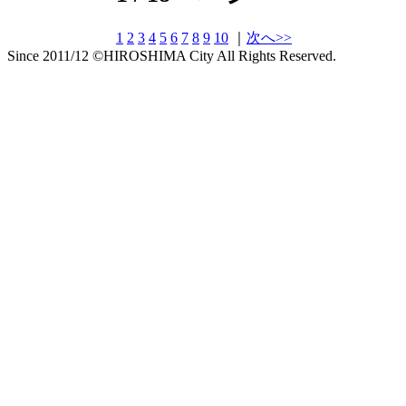
1
2
3
4
5
6
7
8
9
10
｜
次へ>>
Since 2011/12 ©HIROSHIMA City All Rights Reserved.