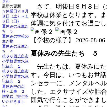
タル
さて、明後日８月８日（
最新の更新
☆休業日☆８月
学校は休業となります。ま
８日（土）～１
６日（日）
体調に気を付けてお過ごし
夏休みの先生た
ち ５
夏休みの学校の
【学校の様子】 2026-08-06 12
生き物
夏休みの先生た
ち ４
夏休みの先生たち ５
第６６回広島市
小学校児童水泳
先生たちは、夏休みにた
記録会 １
第６６回広島市
す。今日は、いつもお世
小学校児童水泳
記録会 ２
ンセラーに、メンタルヘ
夏休み中の点
した。エクササイズや話合
検・工事 ２
贈呈式（寄付を
囲気で行うことができま
いただきまし
た）