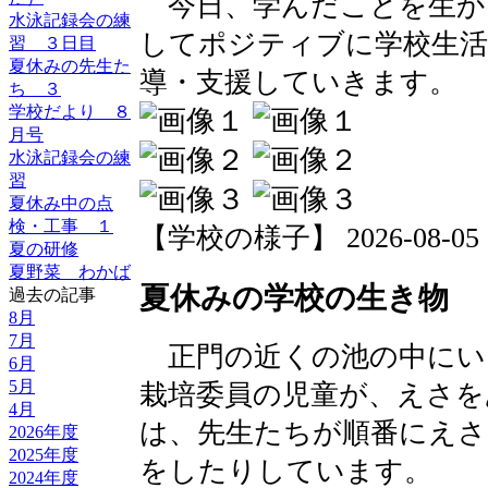
今日、学んだことを生か
水泳記録会の練
してポジティブに学校生活
習 ３日目
夏休みの先生た
導・支援していきます。
ち ３
学校だより ８
月号
水泳記録会の練
習
夏休み中の点
検・工事 １
【学校の様子】 2026-08-05 15
夏の研修
夏野菜 わかば
夏休みの学校の生き物
過去の記事
8月
7月
正門の近くの池の中にい
6月
5月
栽培委員の児童が、えさを
4月
は、先生たちが順番にえさ
2026年度
2025年度
をしたりしています。
2024年度