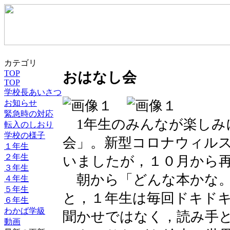
カテゴリ
TOP
おはなし会
TOP
学校長あいさつ
お知らせ
緊急時の対応
1年生のみんなが楽しみ
転入のしおり
学校の様子
会」。新型コロナウィル
１年生
２年生
いましたが，１０月から
３年生
朝から「どんな本かな。
４年生
５年生
と，１年生は毎回ドキド
６年生
わかば学級
聞かせではなく，読み手
動画