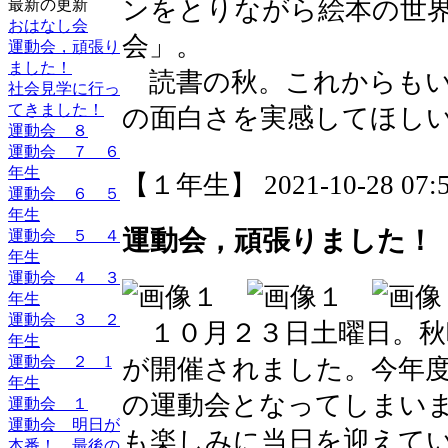
ンをとりながら絵本の世
最新の更新
おはなし会
会」。
運動会，頑張り
ました！
読書の秋。これからもい
社会見学に行っ
てきました！
の面白さを実感してほし
運動会 ８
運動会 ７ ６
年生
【１年生】 2021-10-28 07:5
運動会 ６ ５
年生
運動会，頑張りました！
運動会 ５ ４
年生
運動会 ４ ３
年生
運動会 ３ ２
１０月２３日土曜日。秋
年生
運動会 ２ 1
が開催されました。今年
年生
の運動会となってしまい
運動会 １
運動会 明日が
も楽しみに当日を迎えて
本番！ 最後の