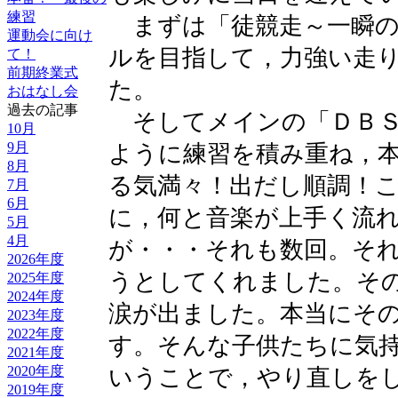
練習
まずは「徒競走～一瞬の
運動会に向け
ルを目指して，力強い走
て！
前期終業式
た。
おはなし会
過去の記事
そしてメインの「ＤＢＳ
10月
9月
ように練習を積み重ね，
8月
る気満々！出だし順調！
7月
6月
に，何と音楽が上手く流
5月
4月
が・・・それも数回。そ
2026年度
うとしてくれました。そ
2025年度
2024年度
涙が出ました。本当にそ
2023年度
2022年度
す。そんな子供たちに気
2021年度
2020年度
いうことで，やり直しを
2019年度