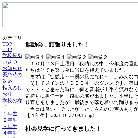
カテゴリ
運動会，頑張りました！
TOP
TOP
学校長あ
いさつ
１０月２３日土曜日。秋晴れの中，今年度の運動
お知らせ
たちはとても楽しみに当日を迎えていました。
緊急時の
まずは「徒競走～一瞬の風になれ～」。みんなゴ
対応
そしてメインの「ＤＢＳ４」のダンスです。毎日
転入のし
で・・・と思った時に，何と音楽が上手く流れな
おり
気持ちに担任一同，感動の涙が出ました。本当に
学校の様
り直しをしましたが，最後まで落ち着いて踊りき
子
当日は暑い中でしたが，たくさんのご声援ありが
１年生
【４年生】 2021-10-27 09:15 up!
２年生
３年生
社会見学に行ってきました！
４年生