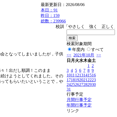
最新更新日：2026/08/06
本日：
91
昨日：159
総数：239966
校訓「やさしく 強く 正しく」
検索対象期間
年度内
すべて
会となってしまいましたが，子供
<<
2021年10月
>>
日
月
火
水
木
金
土
1
2
3
4
5
6
7
8
9
々！出だし順調！このまま
10
11
12
13
14
15
16
り続けようとしてくれました。その
17
18
19
20
21
22
23
踊ってもらいたいということで，や
24
25
26
27
28
29
30
31
行事予定
月間行事予定
年間行事予定
リンク