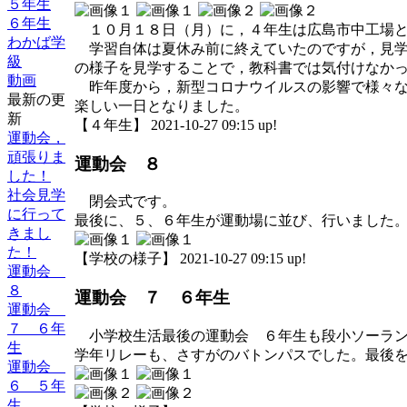
５年生
６年生
１０月１８日（月）に，４年生は広島市中工場と
わかば学
学習自体は夏休み前に終えていたのですが，見学
級
の様子を見学することで，教科書では気付けなか
動画
昨年度から，新型コロナウイルスの影響で様々な
最新の更
楽しい一日となりました。
新
【４年生】 2021-10-27 09:15 up!
運動会，
頑張りま
運動会 ８
した！
社会見学
閉会式です。
に行って
最後に、５、６年生が運動場に並び、行いました
きまし
た！
【学校の様子】 2021-10-27 09:15 up!
運動会
８
運動会 ７ ６年生
運動会
７ ６年
小学校生活最後の運動会 ６年生も段小ソーラン
生
学年リレーも、さすがのバトンパスでした。最後
運動会
６ ５年
生