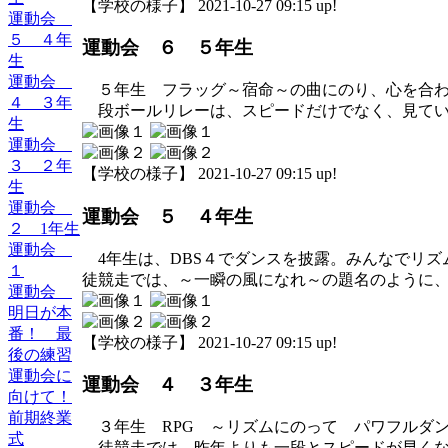
【学校の様子】 2021-10-27 09:15 up!
運動会
５ ４年
運動会 ６ ５年生
生
運動会
５年生 フラッグ～宿命～の曲にのり、心を合わ
４ ３年
段ボールリレーは、スピードだけでなく、見てい
生
運動会
３ ２年
【学校の様子】 2021-10-27 09:15 up!
生
運動会
運動会 ５ ４年生
２ 1年生
運動会
4年生は、DBS４でダンスを披露。みんなでリズ
１
徒競走では、～一瞬の風になれ～の題名のように
運動会
明日が本
番！ 最
【学校の様子】 2021-10-27 09:15 up!
後の練習
運動会に
運動会 ４ ３年生
向けて！
前期終業
３年生 RPG ～リズムにのって パワフルダ
式
徒競走では、昨年よりも一段とスピードが早くな