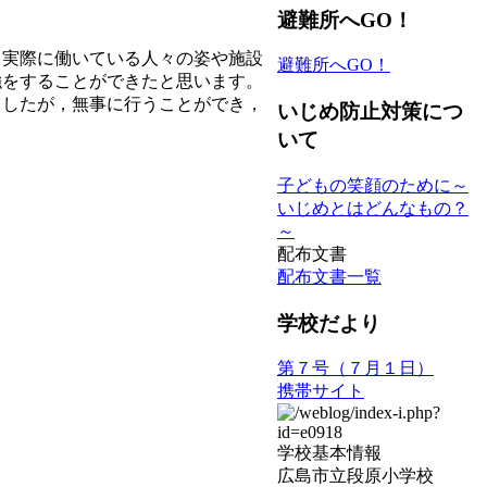
避難所へGO！
実際に働いている人々の姿や施設
避難所へGO！
強をすることができたと思います。
したが，無事に行うことができ，
いじめ防止対策につ
いて
子どもの笑顔のために～
いじめとはどんなもの？
～
配布文書
。
配布文書一覧
学校だより
第７号（７月１日）
携帯サイト
学校基本情報
広島市立段原小学校