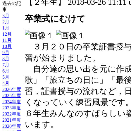
【２年生】 2018-03-26 11:11 u
過去の記
事
3月
卒業式にむけて
2月
1月
12月
11月
３月２０日の卒業証書授与
10月
9月
習が始まりました。
8月
7月
自分達の思い出を元に作成
6月
5月
歌」「旅立ちの日に」「最
4月
習，証書授与の流れなど，
2026年度
2025年度
くなっていく練習風景です
2024年度
2023年度
６年生みんなのすばらしい
2022年度
2021年度
います。
2020年度