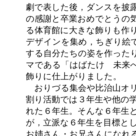
劇で表した後，ダンスを披
の感謝と卒業おめでとうの
る体育館に大きな飾りも作
デザインを集め，ちぎり絵
する自分たちの姿を作った
マである「はばたけ 未来
飾りに仕上がりました。
おりづる集会や比治山オリ
割り活動では３年生や他の
れた６年生。そんな６年生
が，立派な６年生を目標と
お姉さん・お兄さんになれ