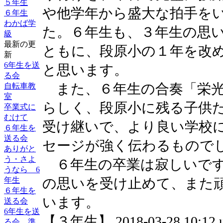
５年生
や他学年から盛大な拍手を
６年生
わかば学
た。６年生も、３年生の思
級
最新の更
ともに、段原小の１年を改
新
6年生を送
と思います。
る会
また、６年生の合奏「栄光
自転車教
室
らしく、段原小に残る子供
卒業式に
むけて
受け継いで、より良い学校
６年生を
送る会
セージが強く伝わるもので
ありがと
う・さよ
６年生の卒業は寂しいです
うなら 6
年生
の思いを受け止めて、また
６年生を
います。
送る会
6年生を送
【３年生】 2018-03-28 10:12 u
る会 準