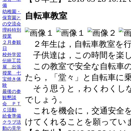
備
幼稚園・
自転車教室
保育園と
の交流会
理科特別
授業
２年生は，自転車教室を行
２月参観
日
子供達は，この時間を楽し
校外学習
伝統工芸
この教室で安全な自転車の
展 出張
授業 七
たら，「堂々」と自転車に
宝焼き体
験
そう思うと，わくわくしな
最後の参
でしょう。
観懇談
会 ＰＴ
これを機会に，交通安全を
Ｃ活動
給食準備
けてくれることを願ってい
クラブ活
動の見学