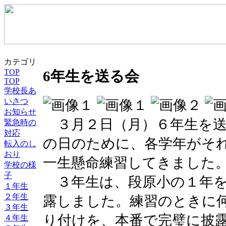
カテゴリ
TOP
6年生を送る会
TOP
学校長あ
いさつ
お知らせ
３月２日（月）６年生を送
緊急時の
対応
の日のために、各学年がそ
転入のし
おり
一生懸命練習してきました
学校の様
子
３年生は、段原小の１年を
１年生
２年生
露しました。練習のときに
３年生
り付けを、本番で完璧に披
４年生