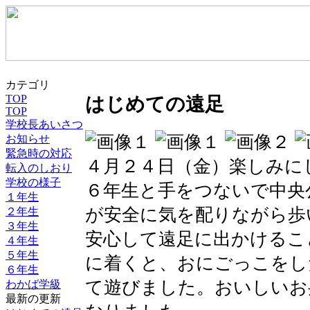
カテゴリ
TOP
はじめての遠足
TOP
学校長あいさつ
お知らせ
緊急時の対応
４月２４日（金）楽しみに
転入のしおり
学校の様子
６年生と手をつないで中央
１年生
が安全に気を配りながら歩
２年生
３年生
安心して遠足に出かけるこ
４年生
５年生
に着くと、おにごっこをし
６年生
て遊びました。おいしいお
わかば学級
最新の更新