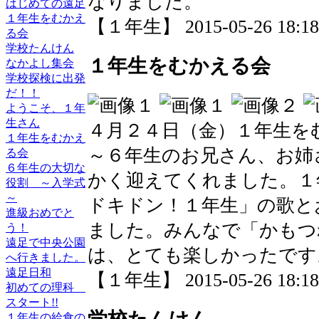
なりました。
はじめての遠足
１年生をむかえ
【１年生】 2015-05-26 18:18 
る会
学校たんけん
１年生をむかえる会
なかよし集会
学校探検に出発
だ！！
ようこそ、１年
生さん
４月２４日（金）１年生を
１年生をむかえ
～６年生のお兄さん、お姉
る会
６年生の大切な
かく迎えてくれました。１
役割 ～入学式
～
ドキドン！１年生」の歌と
進級おめでと
ました。みんなで「かもつ
う！
遠足で中央公園
は、とても楽しかったです
へ行きました。
遠足日和
【１年生】 2015-05-26 18:18 
初めての理科
スタート!!
１年生の給食の