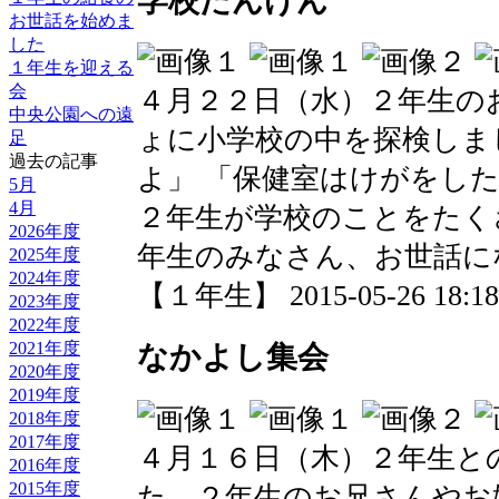
学校たんけん
お世話を始めま
した
１年生を迎える
会
４月２２日（水）２年生の
中央公園への遠
ょに小学校の中を探検しま
足
過去の記事
よ」 「保健室はけがをし
5月
4月
２年生が学校のことをたく
2026年度
年生のみなさん、お世話に
2025年度
2024年度
【１年生】 2015-05-26 18:18 
2023年度
2022年度
2021年度
なかよし集会
2020年度
2019年度
2018年度
2017年度
４月１６日（木）２年生と
2016年度
2015年度
た。２年生のお兄さんやお