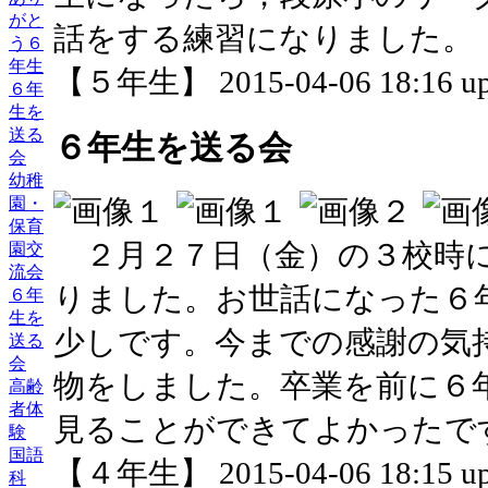
がと
話をする練習になりました。
う６
年生
【５年生】 2015-04-06 18:16 up
６年
生を
送る
６年生を送る会
会
幼稚
園・
保育
２月２７日（金）の３校時に
園交
流会
りました。お世話になった６
６年
生を
少しです。今までの感謝の気
送る
会
物をしました。卒業を前に６
高齢
者体
見ることができてよかったで
験
国語
【４年生】 2015-04-06 18:15 up
科