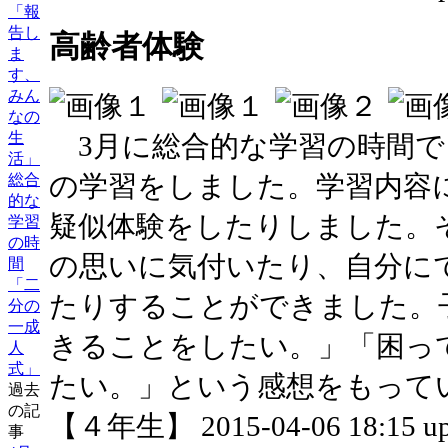
「報
告し
高齢者体験
ま
す、
みん
なの
生
3月に総合的な学習の時間で
活」
の学習をしました。学習内容
総合
的な
疑似体験をしたりしました。
学習
の時
の思いに気付いたり、自分に
間
「二
たりすることができました。
分の
一成
きることをしたい。」「困っ
人
式」
たい。」という感想をもって
過去
の記
【４年生】 2015-04-06 18:15 up
事