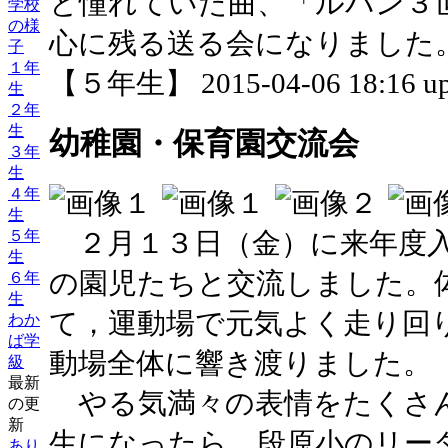
と憧れていた曲、「ルパン３
学校
の様
心に残る送る会になりました
子
１年
【５年生】 2015-04-06 18:16 up
生
２年
生
幼稚園・保育園交流会
３年
生
４年
生
２月１３日（金）に来年度入
５年
生
の園児たちと交流しました。
６年
生
て，運動場で元気よく走り回
わか
ば学
動場全体に響き渡りました。
級
最新
やる気満々の表情をたくさ
の更
新
生になったら，段原小のリー
あり