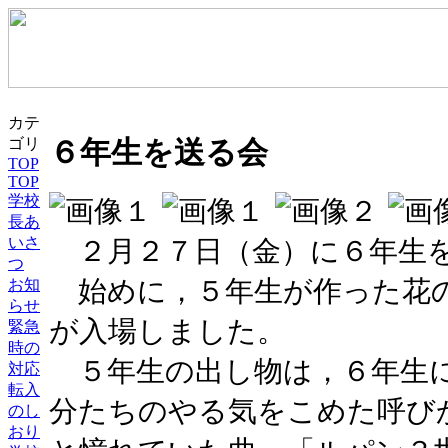
カテ
ゴリ
６年生を送る会
TOP
TOP
学校
長あ
いさ
２月２７日（金）に６年生を
つ
始めに，５年生が作った花
お知
らせ
が入場しました。
緊急
時の
５年生の出し物は，６年生
対応
転入
分たちのやる気をこめた呼び
のし
おり