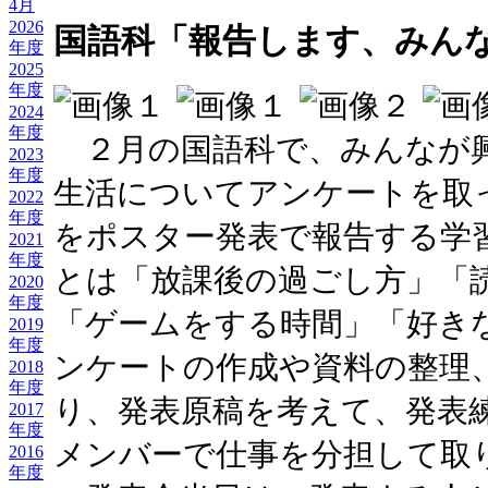
4月
2026
国語科「報告します、みん
年度
2025
年度
2024
年度
２月の国語科で、みんなが
2023
年度
生活についてアンケートを取
2022
年度
をポスター発表で報告する学
2021
年度
とは「放課後の過ごし方」「
2020
年度
「ゲームをする時間」「好き
2019
年度
ンケートの作成や資料の整理
2018
年度
り、発表原稿を考えて、発表
2017
年度
メンバーで仕事を分担して取
2016
年度