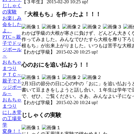
【３年生】 2015-02-20 10:25 up!
じしゃく
の実験
「大根もち」を作ったよ！！！
お楽しみ
会をした
よ。
わかば学級の大根が寒さに負けず、どんどん大きく
PTC～親
作ってみました。みんなでひたすら大根を摩り下ろ
子でドッ
根もち」が出来上がりました。いつもは苦手な大根
ジボール
【わかば学級】 2015-02-20 10:25 up!
～
おもちゃ
心のおにを追い払おう！！
まつり
ＰＴＣ～
親子でド
2月3日の節分の日に心の中の「おに」を追い払お
ッジボー
書いて豆まきをしようと話し合い、１年生は学年で
ル～
で、ぜひ、ご覧ください。さあ、みんなよい子にな
おもちゃ
【わかば学級】 2015-02-20 10:24 up!
まつり
にしき堂
じしゃくの実験
の工場見
学
変身！！
じしゃくの不思議を実験で確かめました。