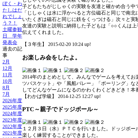
ぼく・わ
子どもたちがじしゃくの実験を友達と確かめ合う中
たしはだ
「じしゃくは水に浮かべると方位磁石と同じで南北
れでしょ
いたくぎは磁石と同じに鉄をくっつける」次々と実
う？！
友達の実験と説明に納得した子どもは「○○くんは
土曜参観
伝えてくれました。
日 学年
発表会
【３年生】 2015-02-20 10:24 up!
過去の記
事
お楽しみ会をしたよ。
2月
12月
11月
2014年のまとめとして、みんなでゲームを考えて
10月
ツバスケット」や「風船バレー」「ボーリング」な
8月
してどんなゲームになるのかわくわくどきどき！本
7月
【わかば学級】 2014-12-25 12:27 up!
2026年度
2025年度
PTC～親子でドッジボール～
2024年度
2023年度
2022年度
１２月３日（水）ＰＴＣを行いました。ドッジボー
2021年度
楽しく練習することができました。