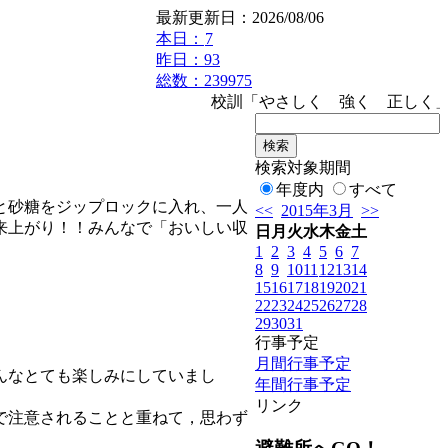
最新更新日：2026/08/06
本日：
7
昨日：93
総数：239975
校訓「やさしく 強く 正しく」 
検索対象期間
年度内
すべて
と砂糖をジップロックに入れ、一人
<<
2015年3月
>>
来上がり！！みんなで「おいしい収
日
月
火
水
木
金
土
1
2
3
4
5
6
7
8
9
10
11
12
13
14
15
16
17
18
19
20
21
22
23
24
25
26
27
28
29
30
31
行事予定
月間行事予定
んなとても楽しみにしていまし
年間行事予定
リンク
で注意されることと重ねて，思わず