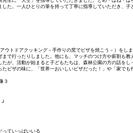
留島先生に「天空」を指導していただきました。とめ・はね・は
ました。一人ひとりの筆を持って丁寧に指導していただき、子
（アウトドアクッキング－手作りの窯でピザを焼こう－）をし
げまで行ったりしました。他にも、マッチのつけ方や薪割も教
たが、活動が始まると子どもたちは、森林公園の方の話をし
ったピザの味に、「世界一おいしいピザだった！」や「家でも
！」
だっていっぱいいる