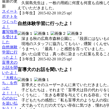
最新の更
久留島先生は，一枚の用紙に何度も何度も点検しな
新
えていただきました。
スイート
【３年生】 2015-02-20 10:25 up!
ポテトを
つくった
自然体験学習に行ったよ！
よ！
書写指導
を受けま
深まる秋の広島市森林公園に，「段原にはないもの
した
現地のスタッフに協力してもらい，燻製（くんせい
自然体験
「うまーい」「最高！」と感想を言っていました。
学習に行
歩いた山道では，真っ赤に染まった紅葉も見るこ
ったよ！
【３年生】 2015-02-20 10:25 up!
盲導犬の
お話を聞
盲導犬のお話を聞いたよ！
いたよ！
「大根も
ち」を作
盲導犬とそのユーザーさんに来ていただきました
った
子どもたちは，それまで「盲導犬は目の代わりをし
よ！！！
いくうちに，「生きる希望を与えてくれる存在」で
心のおに
子どもたちの感想に「私も盲導犬のような人の役
を追い払
犬であってただの犬でない存在に気づき，憧れが持
おう！！