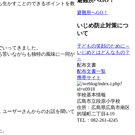
避難所へGO！
も生かすことのできるポイントを教
避難所へGO！
いじめ防止対策につ
いて
子どもの笑顔のために～
でいってきました。
いじめとはどんなもの？
ろ苦いながらも独特の風味に一同が
～
配布文書
配布文書一覧
携帯サイト
学校基本情報
広島市立段原小学校
住所：広島県広島市南区
，ユーザーさんからのお話を聞いて
的場町二丁目4-19
TEL：082-261-4245
た。