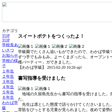
カテゴリ
スイートポテトをつくったよ！
TOP
TOP
学校長あ
いさつ
学級園でたくさん追いもができたので、わかば学級
お知らせ
ずつ手でもみもみ。よーくまざったら、オーブント
学校の様
穫パーティー」ガできました。
子
【わかば学級】 2015-02-20 10:26 up!
１年生
２年生
書写指導を受けました
３年生
４年生
５年生
地域の久留島先生から書写の指導を受けました。先
６年生
た。
わかば学
先生は凛とした態度で語りかけてくださいました。
級
背筋をぴっとする児童が見られました。改めて姿勢