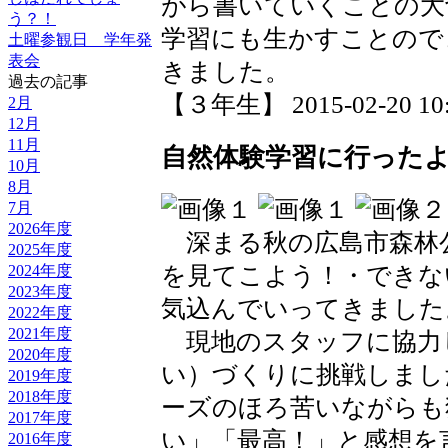
がら書いていくことの大
う？！
学習にも生かすことので
土曜参観日 学年発
表会
きました。
過去の記事
【３年生】 2015-02-20 10:
2月
12月
11月
自然体験学習に行った
10月
8月
7月
2026年度
深まる秋の広島市森林
2025年度
2024年度
を見てこよう！・できな
2023年度
気込んでいってきました
2022年度
2021年度
現地のスタッフに協力
2020年度
い）づくりに挑戦しまし
2019年度
2018年度
ーズのほろ苦いながらも
2017年度
い」「最高！」と感想を
2016年度