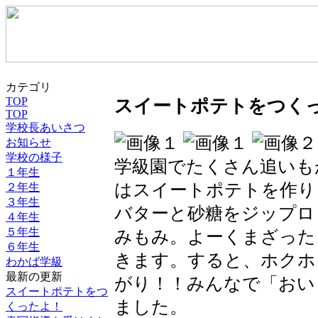
カテゴリ
TOP
スイートポテトをつく
TOP
学校長あいさつ
お知らせ
学校の様子
学級園でたくさん追いも
１年生
はスイートポテトを作り
２年生
３年生
バターと砂糖をジップロ
４年生
５年生
みもみ。よーくまざった
６年生
きます。すると、ホクホ
わかば学級
最新の更新
がり！！みんなで「おい
スイートポテトをつ
ました。
くったよ！