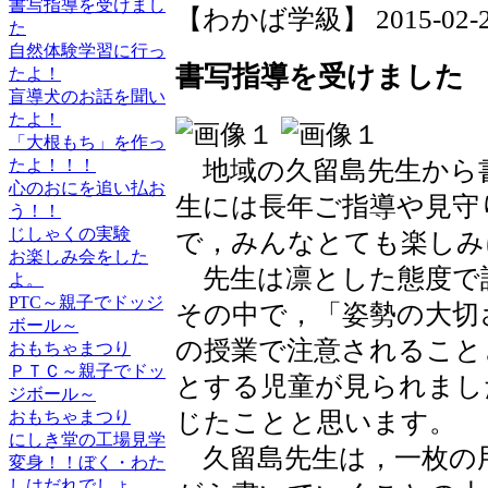
書写指導を受けまし
【わかば学級】 2015-02-20 
た
自然体験学習に行っ
書写指導を受けました
たよ！
盲導犬のお話を聞い
たよ！
「大根もち」を作っ
地域の久留島先生から
たよ！！！
心のおにを追い払お
生には長年ご指導や見守
う！！
じしゃくの実験
で，みんなとても楽し
お楽しみ会をした
先生は凛とした態度で
よ。
PTC～親子でドッジ
その中で，「姿勢の大切
ボール～
の授業で注意されること
おもちゃまつり
ＰＴＣ～親子でドッ
とする児童が見られまし
ジボール～
じたことと思います。
おもちゃまつり
にしき堂の工場見学
久留島先生は，一枚の
変身！！ぼく・わた
しはだれでしょ