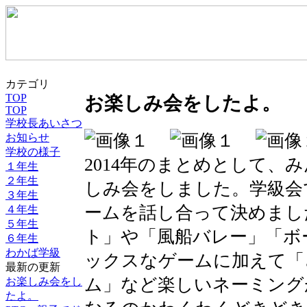
カテゴリ
TOP
お楽しみ会をしたよ。
TOP
学校長あいさつ
お知らせ
学校の様子
2014年のまとめとして、
１年生
２年生
しみ会をしました。学級会
３年生
ームを話し合って決めまし
４年生
５年生
ト」や「風船バレー」「ボ
６年生
わかば学級
ックスなゲームに加えて「
最新の更新
ム」など楽しいネーミング
お楽しみ会をし
たよ。