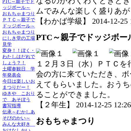
なるのかわくわくどきどき
PTC～親子でド
ッジボール～
ムでみんな楽しく盛りあが
おもちゃまつり
【わかば学級】 2014-12-25 12
ＰＴＣ～親子で
ドッジボール～
おもちゃまつり
PTC～親子でドッジボー
にしき堂の工場
見学
変身！！ぼく・
わたしはだれで
１２月３日（水）ＰＴＣを
しょう？！
土曜参観日 学
会の方に来ていただき、ボ
年発表会
今日は楽しいお
えてもらいました。おうち
まつりだー！
ることができました。
ゆきや こおり
で あそぼう
【２年生】 2014-12-25 12:26 
書写指導
伝承～むかしあ
そびのかい～
おもちゃまつり
みんな大好き
おはなしかい