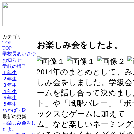
カテゴリ
TOP
お楽しみ会をしたよ。
TOP
学校長あいさつ
お知らせ
学校の様子
2014年のまとめとして、
１年生
２年生
しみ会をしました。学級会
３年生
ームを話し合って決めまし
４年生
５年生
ト」や「風船バレー」「ボ
６年生
わかば学級
ックスなゲームに加えて「
最新の更新
ム」など楽しいネーミング
お楽しみ会をし
たよ。