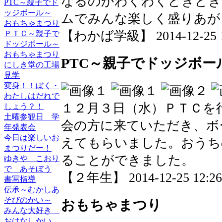
なるのかわくわくどきどき
PTC～親子でド
ッジボール～
ムでみんな楽しく盛りあが
おもちゃまつり
【わかば学級】 2014-12-25 12
ＰＴＣ～親子で
ドッジボール～
おもちゃまつり
PTC～親子でドッジボー
にしき堂の工場
見学
変身！！ぼく・
わたしはだれで
１２月３日（水）ＰＴＣを
しょう？！
土曜参観日 学
会の方に来ていただき、ボ
年発表会
今日は楽しいお
えてもらいました。おうち
まつりだー！
ることができました。
ゆきや こおり
で あそぼう
【２年生】 2014-12-25 12:26 
書写指導
伝承～むかしあ
そびのかい～
おもちゃまつり
みんな大好き
おはなしかい