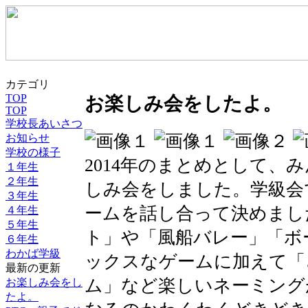
カテゴリ
TOP
お楽しみ会をしたよ。
TOP
学校長あいさつ
お知らせ
学校の様子
2014年のまとめとして、
１年生
２年生
しみ会をしました。学級会
３年生
ームを話し合って決めまし
４年生
５年生
ト」や「風船バレー」「ボ
６年生
わかば学級
ックスなゲームに加えて「
最新の更新
ム」など楽しいネーミング
お楽しみ会をし
たよ。