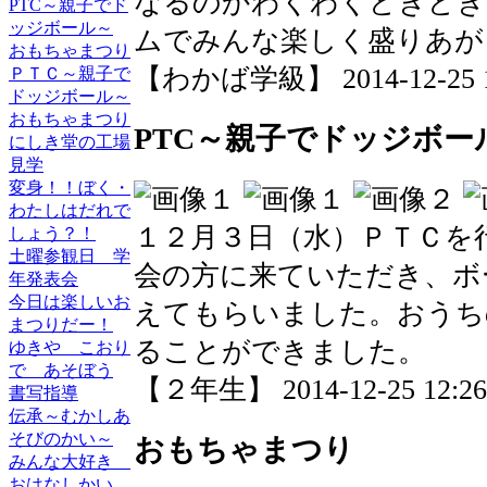
なるのかわくわくどきどき
PTC～親子でド
ッジボール～
ムでみんな楽しく盛りあが
おもちゃまつり
【わかば学級】 2014-12-25 12
ＰＴＣ～親子で
ドッジボール～
おもちゃまつり
PTC～親子でドッジボー
にしき堂の工場
見学
変身！！ぼく・
わたしはだれで
１２月３日（水）ＰＴＣを
しょう？！
土曜参観日 学
会の方に来ていただき、ボ
年発表会
今日は楽しいお
えてもらいました。おうち
まつりだー！
ることができました。
ゆきや こおり
で あそぼう
【２年生】 2014-12-25 12:26 
書写指導
伝承～むかしあ
そびのかい～
おもちゃまつり
みんな大好き
おはなしかい