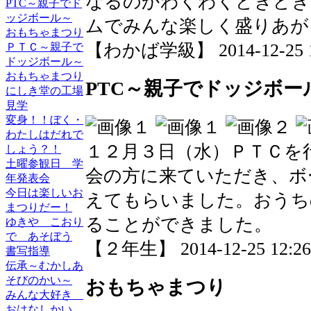
なるのかわくわくどきどき
PTC～親子でド
ッジボール～
ムでみんな楽しく盛りあが
おもちゃまつり
【わかば学級】 2014-12-25 12
ＰＴＣ～親子で
ドッジボール～
おもちゃまつり
PTC～親子でドッジボー
にしき堂の工場
見学
変身！！ぼく・
わたしはだれで
１２月３日（水）ＰＴＣを
しょう？！
土曜参観日 学
会の方に来ていただき、ボ
年発表会
今日は楽しいお
えてもらいました。おうち
まつりだー！
ることができました。
ゆきや こおり
で あそぼう
【２年生】 2014-12-25 12:26 
書写指導
伝承～むかしあ
そびのかい～
おもちゃまつり
みんな大好き
おはなしかい