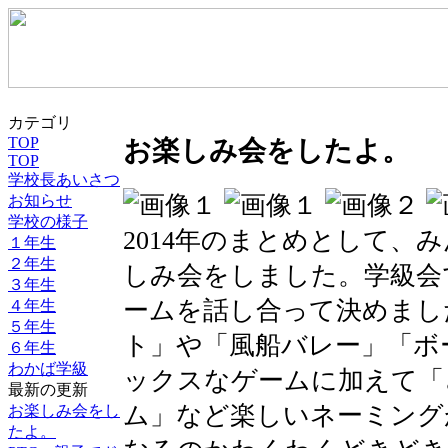
カテゴリ
TOP
お楽しみ会をしたよ。
TOP
学校長あいさつ
お知らせ
学校の様子
2014年のまとめとして、
１年生
２年生
しみ会をしました。学級会
３年生
ームを話し合って決めまし
４年生
５年生
ト」や「風船バレー」「ボ
６年生
わかば学級
ックスなゲームに加えて「
最新の更新
ム」など楽しいネーミング
お楽しみ会をし
たよ。