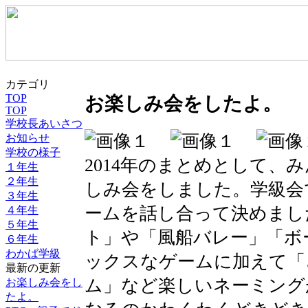
カテゴリ
TOP
お楽しみ会をしたよ。
TOP
学校長あいさつ
お知らせ
学校の様子
2014年のまとめとして、
１年生
２年生
しみ会をしました。学級会
３年生
ームを話し合って決めまし
４年生
５年生
ト」や「風船バレー」「ボ
６年生
わかば学級
ックスなゲームに加えて「
最新の更新
ム」など楽しいネーミング
お楽しみ会をし
たよ。