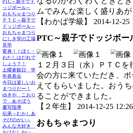
なるのかわくわくどきどき
PTC～親子でド
ッジボール～
ムでみんな楽しく盛りあが
おもちゃまつり
【わかば学級】 2014-12-25 12
ＰＴＣ～親子で
ドッジボール～
おもちゃまつり
PTC～親子でドッジボー
にしき堂の工場
見学
変身！！ぼく・
わたしはだれで
１２月３日（水）ＰＴＣを
しょう？！
土曜参観日 学
会の方に来ていただき、ボ
年発表会
今日は楽しいお
えてもらいました。おうち
まつりだー！
ることができました。
ゆきや こおり
で あそぼう
【２年生】 2014-12-25 12:26 
書写指導
伝承～むかしあ
そびのかい～
おもちゃまつり
みんな大好き
おはなしかい