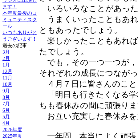
ラジオに出演し
いろいろなことがあった
ます！
本年度最後のコ
うまくいったこともあれ
ミュニティスク
ール
ともあったでしょう。
いつもありがと
楽しかったこともあれば
うございます！
過去の記事
たでしょう。
3月
2月
でも，その一つ一つが，
1月
それぞれの成長につなが
12月
11月
４月７日に皆さんのこと
10月
9月
「明日も行きたくなる学
8月
ちも春休みの間に頑張りま
7月
6月
お互い充実した春休みを
5月
4月
2026年度
一年間，本当によく頑張
2025年度