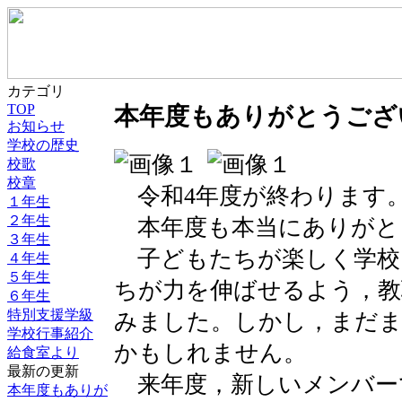
カテゴリ
TOP
本年度もありがとうござ
お知らせ
学校の歴史
校歌
校章
令和4年度が終わります
１年生
２年生
本年度も本当にありがと
３年生
子どもたちが楽しく学校
４年生
５年生
ちが力を伸ばせるよう，教
６年生
特別支援学級
みました。しかし，まだ
学校行事紹介
かもしれません。
給食室より
最新の更新
来年度，新しいメンバー
本年度もありが