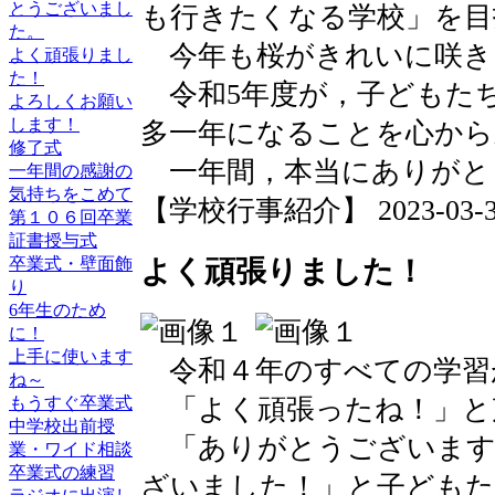
とうございまし
も行きたくなる学校」を目
た。
今年も桜がきれいに咲き
よく頑張りまし
た！
令和5年度が，子どもた
よろしくお願い
します！
多一年になることを心から
修了式
一年間，本当にありがと
一年間の感謝の
気持ちをこめて
【学校行事紹介】 2023-03-31 
第１０６回卒業
証書授与式
卒業式・壁面飾
よく頑張りました！
り
6年生のため
に！
上手に使います
令和４年のすべての学習
ね～
「よく頑張ったね！」と
もうすぐ卒業式
中学校出前授
「ありがとうございます
業・ワイド相談
卒業式の練習
ざいました！」と子どもた