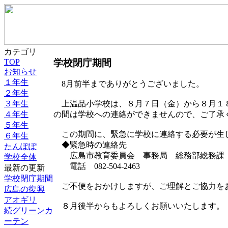
カテゴリ
学校閉庁期間
TOP
お知らせ
１年生
8月前半までありがとうございました。
２年生
３年生
上温品小学校は、８月７日（金）から８月１８
４年生
の間は学校への連絡ができませんので、ご了承
５年生
この期間に、緊急に学校に連絡する必要が生
６年生
◆緊急時の連絡先
たんぽぽ
広島市教育委員会 事務局 総務部総務課
学校全体
電話 082-504-2463
最新の更新
学校閉庁期間
ご不便をおかけしますが、ご理解とご協力を
広島の復興
アオギリ
８月後半からもよろしくお願いいたします。
続グリーンカ
ーテン