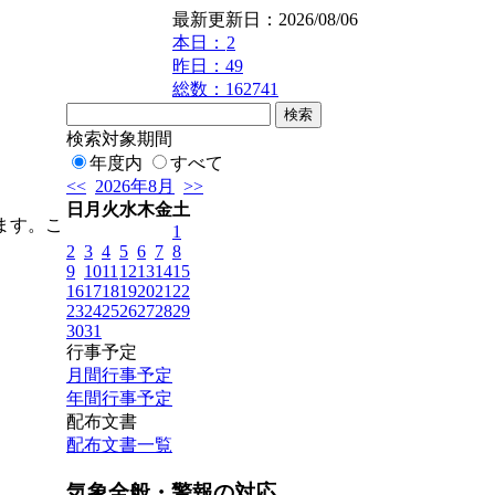
最新更新日：2026/08/06
本日：
2
昨日：49
総数：162741
検索対象期間
年度内
すべて
<<
2026年8月
>>
日
月
火
水
木
金
土
ます。こ
1
2
3
4
5
6
7
8
9
10
11
12
13
14
15
16
17
18
19
20
21
22
23
24
25
26
27
28
29
30
31
行事予定
月間行事予定
年間行事予定
配布文書
配布文書一覧
気象全般・警報の対応