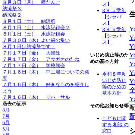
８月３日（月） 種だんご
ス】
納涼祭３
R８ ５学年
納涼祭２
【シラバ
８月１日（土） 納涼祭
ス】
８月１日（土） 水泳記録会２
Y
R８ ６学年
８月１日（土） 水泳記録会
【シラバ
Y
７月３０日（木）よい歯の集い
ス】
Y
８月１日は納涼祭です！
７月１７日（金） 大掃除
Y
いじめ防止等のた
７月１７日（金） アサガオのたね
めの基本方針
Y
７月１７日（金） 学校朝会
Y
７月１６日（木） 中工場についての発
令和８年度
表
いじめ防止
Y
７月１６日（木） 好きなものを紹介し
等のための
ょう
基本方針
７月１６日（木） リハーサル
Y
過去の記事
その他お知らせ等
8月
7月
こどもに関
6月
する 相談 の
5月
窓口