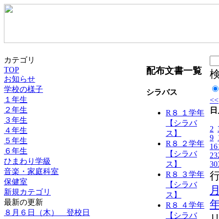
カテゴリ
配布文書一覧
TOP
お知らせ
学校の様子
シラバス
１年生
<<
２年生
日
R８ １学年
３年生
【シラバ
2
４年生
ス】
9
５年生
R８ ２学年
16
６年生
【シラバ
23
ひまわり学級
30
ス】
音楽・家庭科室
R８ ３学年
保健室
【シラバ
新規カテゴリ
ス】
最新の更新
R８ ４学年
８月６日（木） 登校日
【シラバ