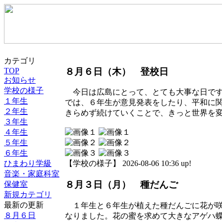
カテゴリ
８月６日（木） 登校日
TOP
お知らせ
学校の様子
今日は広島にとって、とても大事な日です
１年生
では、６年生が意見発表をしたり、平和に
２年生
きらめず続けていくことで、きっと世界を
３年生
４年生
５年生
６年生
ひまわり学級
【学校の様子】 2026-08-06 10:36 up!
音楽・家庭科室
８月３日（月） 種だんご
保健室
新規カテゴリ
最新の更新
１年生と６年生が植えた種だんごに花が咲
８月６日
なりました。花の蜜を求めて大きなアゲハ