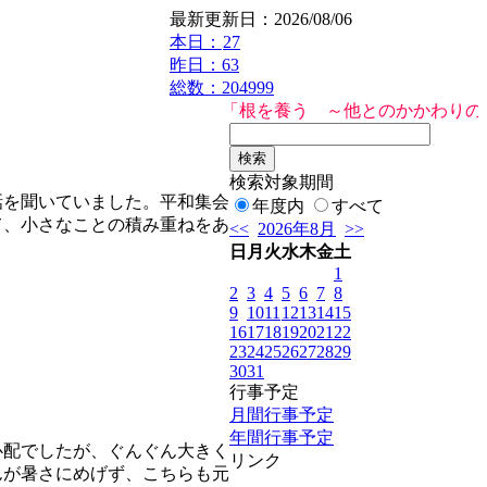
最新更新日：2026/08/06
本日：
27
昨日：63
総数：204999
「根を養う ～他とのかかわりの中で
検索対象期間
を聞いていました。平和集会
年度内
すべて
て、小さなことの積み重ねをあ
<<
2026年8月
>>
日
月
火
水
木
金
土
1
2
3
4
5
6
7
8
9
10
11
12
13
14
15
16
17
18
19
20
21
22
23
24
25
26
27
28
29
30
31
行事予定
月間行事予定
年間行事予定
配でしたが、ぐんぐん大きく
リンク
んが暑さにめげず、こちらも元