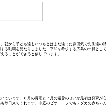
。朝から子ども達もいつもとはまた違った雰囲気で先生達の話
関する動画を見たりしました。平和を希求する広島の一員とし
変えることができると信じています。
いています。６月の長雨と７月の猛暑のせいか最初は発育が心
蝶も毎日来てくれます。中庭のビオトープでもメダカの赤ちゃ