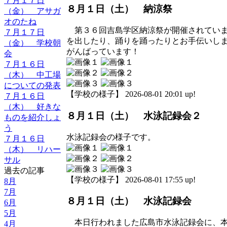
７月１７日
８月１日（土） 納涼祭
（金） アサガ
オのたね
第３６回吉島学区納涼祭が開催されていま
７月１７日
を出したり、踊りを踊ったりとお手伝いし
（金） 学校朝
がんばっています！
会
７月１６日
（木） 中工場
についての発表
【学校の様子】 2026-08-01 20:01 up!
７月１６日
（木） 好きな
８月１日（土） 水泳記録会２
ものを紹介しょ
う
水泳記録会の様子です。
７月１６日
（木） リハー
サル
過去の記事
【学校の様子】 2026-08-01 17:55 up!
8月
7月
８月１日（土） 水泳記録会
6月
5月
本日行われました広島市水泳記録会に、本
4月