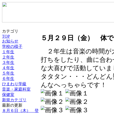
カテゴリ
TOP
５月２９日（金） 体
お知らせ
学校の様子
２年生は音楽の時間が
１年生
２年生
打ちをしたり、曲に合わ
３年生
な大喜びで活動していま
４年生
５年生
タタタン・・・どんどん
６年生
んなへっちゃらです！
ひまわり学級
音楽・家庭科室
保健室
新規カテゴリ
最新の更新
８月６日（木） 登