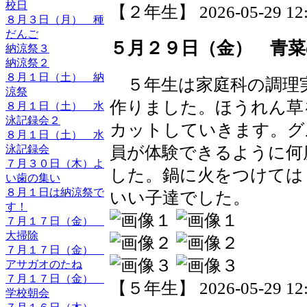
校日
【２年生】 2026-05-29 12:5
８月３日（月） 種
だんご
５月２９日（金） 青
納涼祭３
納涼祭２
８月１日（土） 納
５年生は家庭科の調理
涼祭
作りました。ほうれん草
８月１日（土） 水
泳記録会２
カットしていきます。グ
８月１日（土） 水
員が体験できるように何
泳記録会
７月３０日（木）よ
した。鍋に火をつけては
い歯の集い
８月１日は納涼祭で
いい子達でした。
す！
７月１７日（金）
大掃除
７月１７日（金）
アサガオのたね
７月１７日（金）
【５年生】 2026-05-29 12:0
学校朝会