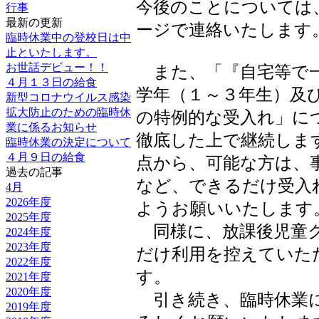
今後のことについては
行事
最新の更新
ージで連絡いたします
臨時休業中の登校日は中
止といたします。
お世話デビュー！！
また、「『自宅等で一
４月１３日の給食
学年（１～３年生）及
新型コロナウイルス感染
拡大防止のための臨時休
の特例的な受入れ」に
業に係るお知らせ
徹底した上で継続しま
臨時休業の決定について
４月９日の給食
点から、可能な方は、
過去の記事
など、できるだけ受入
4月
2026年度
ようお願いいたします
2025年度
同様に、放課後児童ク
2024年度
2023年度
だけ利用を控えていた
2022年度
す。
2021年度
2020年度
引き続き、臨時休業に
2019年度