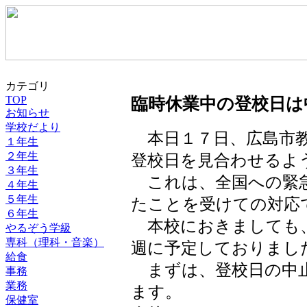
カテゴリ
TOP
臨時休業中の登校日は
お知らせ
学校だより
本日１７日、広島市教
１年生
２年生
登校日を見合わせるよ
３年生
これは、全国への緊急
４年生
５年生
たことを受けての対応
６年生
本校におきましても、
やるぞう学級
専科（理科・音楽）
週に予定しておりまし
給食
まずは、登校日の中止
事務
業務
ます。
保健室