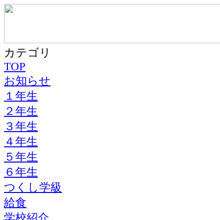
カテゴリ
TOP
お知らせ
１年生
２年生
３年生
４年生
５年生
６年生
つくし学級
給食
学校紹介