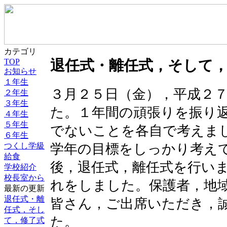
カテゴリ
TOP
退任式・離任式，そして
お知らせ
１年生
３月２５日（金），平成２
２年生
３年生
た。１年間の頑張りを振り
４年生
５年生
でないことを各自で考えま
６年生
学年の目標をしっかり考え
つくし学級
給食
後，退任式，離任式を行い
学校紹介
校長室から
れをしました。保護者，地
最新の更新
退任式・離
皆さん，ご出席いただき，
任式，そし
た。
て，修了式