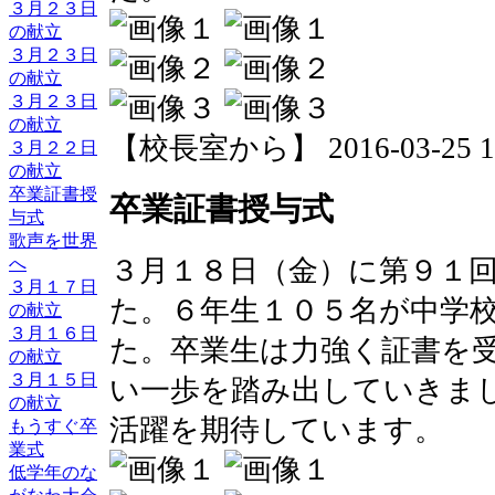
３月２３日
の献立
３月２３日
の献立
３月２３日
の献立
【校長室から】 2016-03-25 12:
３月２２日
の献立
卒業証書授
卒業証書授与式
与式
歌声を世界
へ
３月１８日（金）に第９１
３月１７日
た。６年生１０５名が中学
の献立
３月１６日
た。卒業生は力強く証書を
の献立
３月１５日
い一歩を踏み出していきま
の献立
活躍を期待しています。
もうすぐ卒
業式
低学年のな