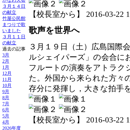
がなわ大会
３月１４日
の献立
【校長室から】 2016-03-22 16:
竹屋公民館
まつりで歌
歌声を世界へ
いました
３月１１日
の献立
３月１９日（土）広島国際
過去の記事
3月
ルシェイパーズ」の会合に
2月
フルートの演奏をアトラク
1月
12月
た。外国から来られた方々
11月
10月
存分に発揮し，大きな拍手
9月
8月
7月
6月
5月
【校長室から】 2016-03-22 15:
4月
2026年度