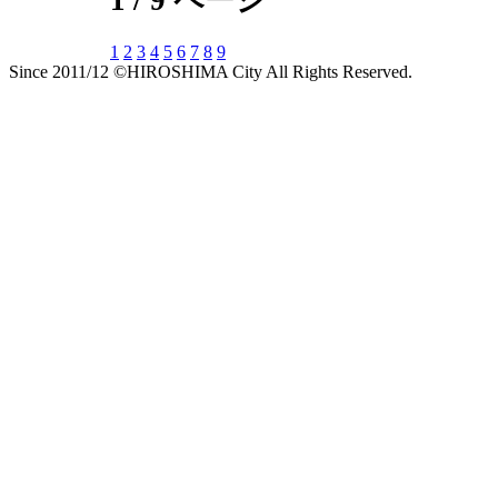
1
2
3
4
5
6
7
8
9
Since 2011/12 ©HIROSHIMA City All Rights Reserved.