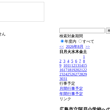
せん
検索対象期間
年度内
すべて
<<
2026年8月
>>
日
月
火
水
木
金
土
1
2
3
4
5
6
7
8
9
10
11
12
13
14
15
16
17
18
19
20
21
22
23
24
25
26
27
28
29
30
31
行事予定
月間行事予定
年間行事予定
リンク
広島市立阿戸小学校へ