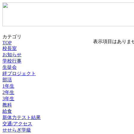
カテゴリ
表示項目はありま
TOP
校長室
お知らせ
学校行事
生徒会
絆プロジェクト
部活
1年生
2年生
3年生
教科
給食
新体力テスト結果
交通/アクセス
せせらぎ学級